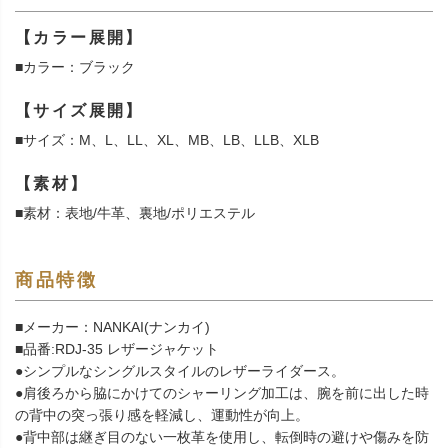
【カラー展開】
■カラー：ブラック
【サイズ展開】
■サイズ：M、L、LL、XL、MB、LB、LLB、XLB
【素材】
■素材：表地/牛革、裏地/ポリエステル
商品特徴
■メーカー：NANKAI(ナンカイ)
■品番:RDJ-35 レザージャケット
●シンプルなシングルスタイルのレザーライダース。
●肩後ろから脇にかけてのシャーリング加工は、腕を前に出した時
の背中の突っ張り感を軽減し、運動性が向上。
●背中部は継ぎ目のない一枚革を使用し、転倒時の避けや傷みを防