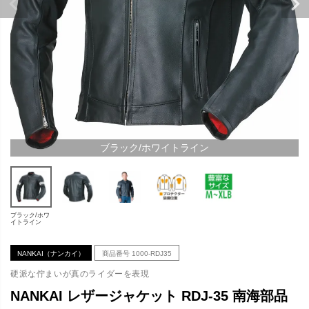
ブラック/ホワイトライン
ブラック/ホワ
イトライン
NANKAI（ナンカイ）
商品番号
1000-RDJ35
硬派な佇まいが真のライダーを表現
NANKAI レザージャケット RDJ-35 南海部品