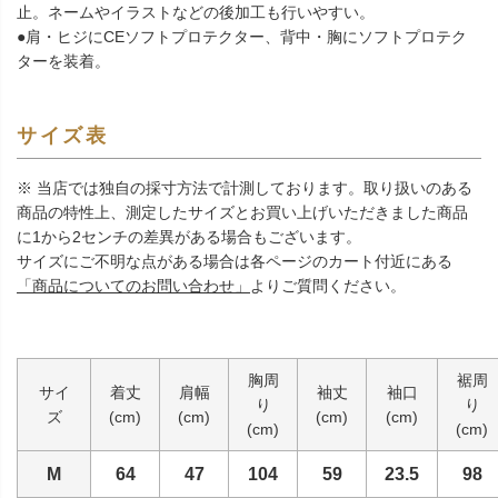
止。ネームやイラストなどの後加工も行いやすい。
●肩・ヒジにCEソフトプロテクター、背中・胸にソフトプロテク
ターを装着。
サイズ表
※ 当店では独自の採寸方法で計測しております。取り扱いのある
商品の特性上、測定したサイズとお買い上げいただきました商品
に1から2センチの差異がある場合もございます。
サイズにご不明な点がある場合は各ページのカート付近にある
「商品についてのお問い合わせ」
よりご質問ください。
胸周
裾周
サイ
着丈
肩幅
袖丈
袖口
り
り
ズ
(cm)
(cm)
(cm)
(cm)
(cm)
(cm)
M
64
47
104
59
23.5
98