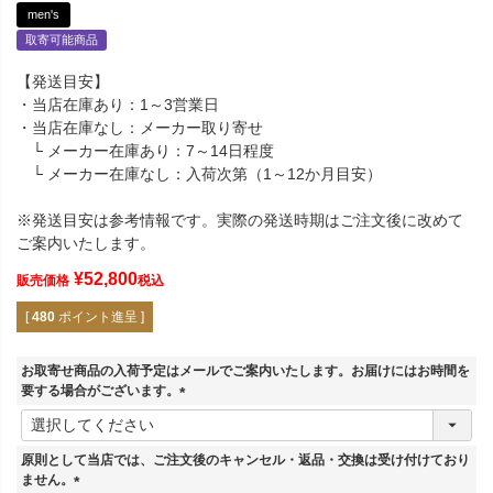
men's
取寄可能商品
【発送目安】
・当店在庫あり：1～3営業日
・当店在庫なし：メーカー取り寄せ
└ メーカー在庫あり：7～14日程度
└ メーカー在庫なし：入荷次第（1～12か月目安）
※発送目安は参考情報です。実際の発送時期はご注文後に改めて
ご案内いたします。
¥
52,800
販売価格
税込
[
480
ポイント進呈 ]
お取寄せ商品の入荷予定はメールでご案内いたします。お届けにはお時間を
要する場合がございます。
(
必
須
原則として当店では、ご注文後のキャンセル・返品・交換は受け付けており
)
ません。