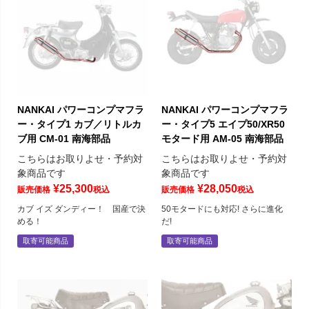
NANKAI パワーコンプマフラ
NANKAI パワーコンプマフラ
ー・タイプ1 カブ／リトルカ
ー・タイプ5 エイプ50/XR50
ブ用 CM-01 南海部品
モタード用 AM-05 南海部品
こちらはお取りよせ・予約対
こちらはお取りよせ・予約対
象商品です
象商品です
¥
25,300
¥
28,050
販売価格
税込
販売価格
税込
カブ イズ ダンディー！ 国産で決
50モタードにも対応! さらに進化
める！
だ!
取寄可能商品
取寄可能商品