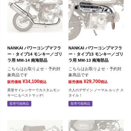
NANKAI パワーコンプマフラ
NANKAI パワーコンプマフラ
ー・タイプ14 モンキー／ゴリ
ー・タイプ13 モンキー／ゴリ
ラ用 MM-14 南海部品
ラ用 MM-13 南海部品
こちらはお取りよせ・予約対
こちらはお取りよせ・予約対
象商品です
象商品です
¥
34,100
¥
29,700
販売価格
税込
販売価格
税込
異形サイレンサーでカスタムモン
大人のデザイン ノーマル ルック ス
キーにもベストマッチ!
タイル！
取寄可能商品
取寄可能商品