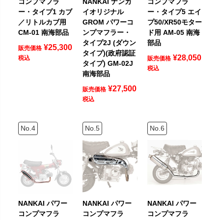
コンプマフラ
NANKAI ナンカ
コンプマフラ
ー・タイプ1 カブ
イオリジナル
ー・タイプ5 エイ
／リトルカブ用
GROM パワーコ
プ50/XR50モター
CM-01 南海部品
ンプマフラー・
ド用 AM-05 南海
タイプ2J (ダウン
部品
¥
25,300
販売価格
タイプ)(政府認証
¥
28,050
税込
販売価格
タイプ) GM-02J
税込
南海部品
¥
27,500
販売価格
税込
NANKAI パワー
NANKAI パワー
NANKAI パワー
コンプマフラ
コンプマフラ
コンプマフラ