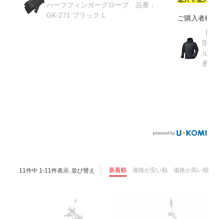
ハーフフィンガーグローブ 品番：
GK-271 ブラック L
ご購入者様
【GR
限り】
ルメ
番：S
新着順
価格が安い順
価格が高い順
11
件中
1
-
11
件表示
並び替え