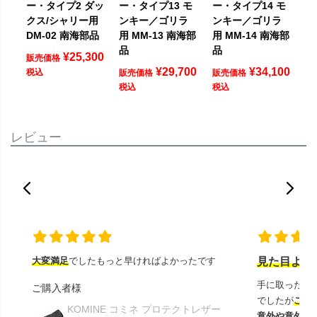
ー・タイプ2 ダッ
ー・タイプ13 モ
ー・タイプ14 モ
クス/シャリー用
ンキー／ゴリラ
ンキー／ゴリラ
DM-02 南海部品
用 MM-13 南海部
用 MM-14 南海部
品
品
¥
25,300
販売価格
¥
29,700
¥
34,100
税込
販売価格
販売価格
税込
税込
レビュー
大変満足
でしたもっと早ければよかったです
見た目より
手に取ったと
ご購入者様
でしたが
この
KOMINE コミネ プロテクトレザー
意外や意外ス