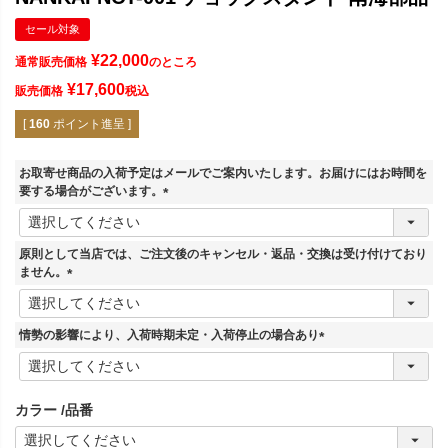
セール対象
¥
22,000
通常販売価格
のところ
¥
17,600
販売価格
税込
[
160
ポイント進呈 ]
お取寄せ商品の入荷予定はメールでご案内いたします。お届けにはお時間を
要する場合がございます。
(
必
須
原則として当店では、ご注文後のキャンセル・返品・交換は受け付けており
)
ません。
(
必
須
情勢の影響により、入荷時期未定・入荷停止の場合あり
)
(
必
須
カラー
品番
)