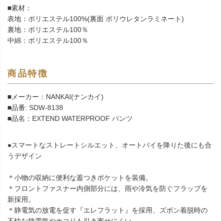
■素材：
表地：ポリエステル100%(裏面 ポリウレタンラミネート)
裏地：ポリエステル100％
中綿：ポリエステル100％
商品特徴
■メーカー：NANKAI(ナンカイ)
■品番: SDW-8138
■品名：EXTEND WATERPROOF パンツ
●スマートなストレートシルエット、オートバイを降りた後にも合
うデザイン
＊小物の収納に便利な蓋つきポケットを装備。
＊フロントファスナー内側部分には、雨や冷気を防ぐフラップを
新採用。
＊静電気の放電を促す『エレフラット』を採用、ズボン着脱時の