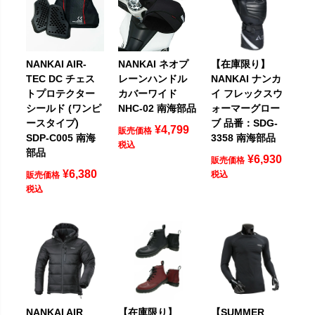
NANKAI AIR-
NANKAI ネオプ
【在庫限り】
TEC DC チェス
レーンハンドル
NANKAI ナンカ
トプロテクター
カバーワイド
イ フレックスウ
シールド (ワンピ
NHC-02 南海部品
ォーマーグロー
ースタイプ)
ブ 品番：SDG-
¥
4,799
販売価格
SDP-C005 南海
3358 南海部品
税込
部品
¥
6,930
販売価格
¥
6,380
税込
販売価格
税込
NANKAI AIR
【在庫限り】
【SUMMER