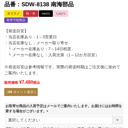
品番：SDW-8138 南海部品
オススメ
秋・冬
men's
Lady's
取寄可能商品
【発送目安】
・当店在庫あり：1～3営業日
・当店在庫なし：メーカー取り寄せ
└ メーカー在庫あり：7～14日程度
└ メーカー在庫なし：入荷次第（1～12か月目安）
※発送目安は参考情報です。実際の発送時期はご注文後に改めて
ご案内いたします。
¥
7,480
販売価格
税込
[
68
ポイント進呈 ]
お取寄せ商品の入荷予定はメールでご案内いたします。お届けにはお時間を
要する場合がございます。
(
必
須