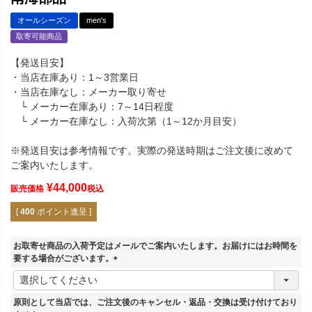
オールシーズン
men's
取寄可能商品
【発送目安】
・当店在庫あり：1～3営業日
・当店在庫なし：メーカー取り寄せ
└ メーカー在庫あり：7～14日程度
└ メーカー在庫なし：入荷次第（1～12か月目安）
※発送目安は参考情報です。実際の発送時期はご注文後に改めて
ご案内いたします。
¥
44,000
販売価格
税込
[
400
ポイント進呈 ]
お取寄せ商品の入荷予定はメールでご案内いたします。お届けにはお時間を
要する場合がございます。
(
必
須
原則として当店では、ご注文後のキャンセル・返品・交換は受け付けており
)