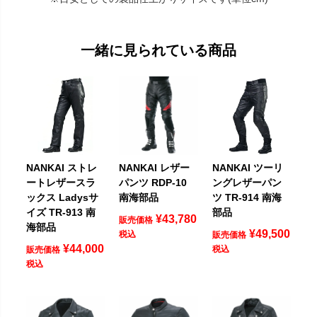
一緒に見られている商品
NANKAI ストレ
NANKAI レザー
NANKAI ツーリ
ートレザースラ
パンツ RDP-10
ングレザーパン
ックス Ladysサ
南海部品
ツ TR-914 南海
イズ TR-913 南
部品
¥
43,780
販売価格
海部品
¥
49,500
税込
販売価格
¥
44,000
税込
販売価格
税込