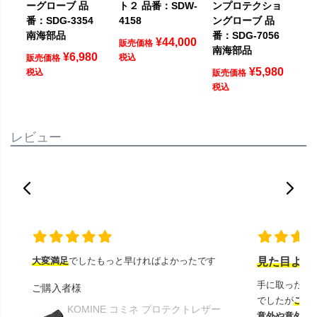
ーグローブ 品
ト２ 品番：SDW-
ンプロテクショ
番：SDG-3354
4158
ングローブ 品
南海部品
番：SDG-7056
¥
44,000
販売価格
南海部品
¥
6,980
税込
販売価格
¥
5,980
税込
販売価格
税込
レビュー
大変満足
でしたもっと早ければよかったです
見た目より
手に取ったと
ご購入者様
でしたが
この
KOMINE コミネ プロテクトレザー
意外や意外ス