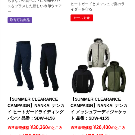
らまない空調ベストに冷却デバイ
ヒートガードとメッシュで夏のラ
スをプラスした新しい冷却ウエア
イダーを守る
ー
セール対象
取寄可能商品
【SUMMER CLEARANCE
【SUMMER CLEARANCE
CAMPAIGN】NANKAI ナンカ
CAMPAIGN】NANKAI ナンカ
イ ヒートガードライディング
イ メッシュフーディジャケッ
パンツ 品番：SDW-4156
ト 品番：SDW-4155
¥
30,360
¥
26,400
通常販売価格
のところ
通常販売価格
のところ