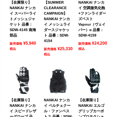
【在庫限り】
【SUMMER
NANKAI ナンカ
NANKAI ナンカ
CLEARANCE
イ 空調服気化熱
イ スーパーライ
CAMPAIGN】
+ファンライダー
トメッシュジャ
NANKAI ナンカ
ズベスト
ケット 品番：
イ メッシュライ
Vapour（ヴェイ
SDW-4145 南海
ダースジャケッ
パー）α 品番：
部品
ト 品番：SDW-
SDW-4159
4154
¥
5,940
¥
24,200
販売価格
販売価格
¥
25,330
税込
税込
販売価格
税込
【在庫限り】
NANKAI ナンカ
【在庫限り】
NANKAI ナンカ
イ ペルチェクー
NANKAI エルゴ
イ スピードレザ
ル・ファンベス
グリップカーボ
ーグローブ 品
ト２ 品番：SDW-
ンプロテクショ