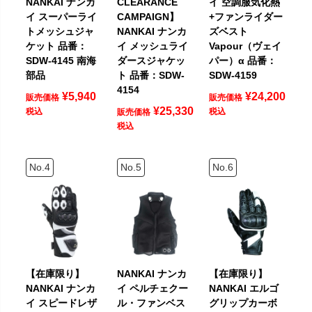
NANKAI ナンカ
CLEARANCE
イ 空調服気化熱
イ スーパーライ
CAMPAIGN】
+ファンライダー
トメッシュジャ
NANKAI ナンカ
ズベスト
ケット 品番：
イ メッシュライ
Vapour（ヴェイ
SDW-4145 南海
ダースジャケッ
パー）α 品番：
部品
ト 品番：SDW-
SDW-4159
4154
¥
5,940
¥
24,200
販売価格
販売価格
¥
25,330
税込
税込
販売価格
税込
【在庫限り】
NANKAI ナンカ
【在庫限り】
NANKAI ナンカ
イ ペルチェクー
NANKAI エルゴ
イ スピードレザ
ル・ファンベス
グリップカーボ