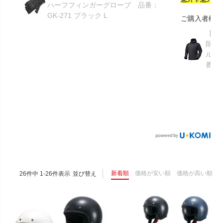
ハーフフィンガーグローブ 品番：
GK-271 ブラック L
ご購入者様
【GR
限り】
ルメ
番：S
新着順
価格が安い順
価格が高い順
26
件中
1
-
26
件表示
並び替え