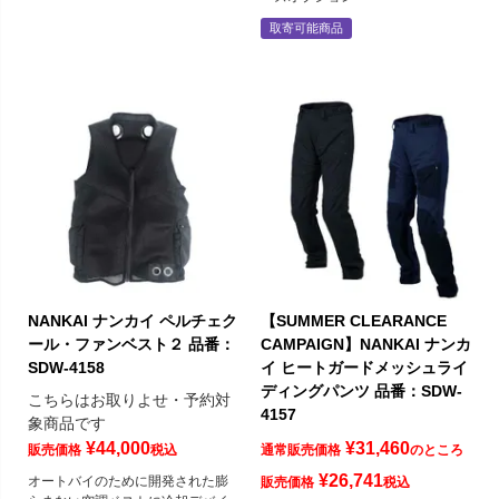
取寄可能商品
NANKAI ナンカイ ペルチェク
【SUMMER CLEARANCE
ール・ファンベスト２ 品番：
CAMPAIGN】NANKAI ナンカ
SDW-4158
イ ヒートガードメッシュライ
ディングパンツ 品番：SDW-
こちらはお取りよせ・予約対
4157
象商品です
¥
44,000
¥
31,460
販売価格
税込
通常販売価格
のところ
¥
26,741
オートバイのために開発された膨
販売価格
税込