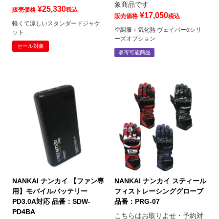
象商品です
¥
25,330
販売価格
税込
¥
17,050
販売価格
税込
軽くて涼しいスタンダードジャケ
空調服＋気化熱 ヴェイパーαシリ
ット
ーズオプション
セール対象
取寄可能商品
NANKAI ナンカイ 【ファン専
NANKAI ナンカイ スティール
用】モバイルバッテリー
フィストレーシンググローブ
PD3.0A対応 品番：SDW-
品番：PRG-07
PD4BA
こちらはお取りよせ・予約対