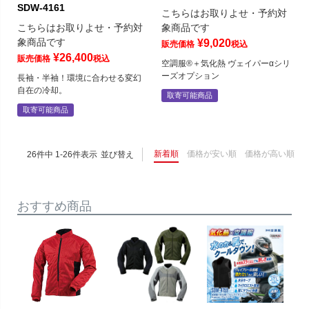
SDW-4161
こちらはお取りよせ・予約対
こちらはお取りよせ・予約対
象商品です
象商品です
¥
9,020
販売価格
税込
¥
26,400
販売価格
税込
空調服®＋気化熱 ヴェイパーαシリ
ーズオプション
長袖・半袖！環境に合わせる変幻
自在の冷却。
取寄可能商品
取寄可能商品
新着順
価格が安い順
価格が高い順
26
件中
1
-
26
件表示
並び替え
おすすめ商品