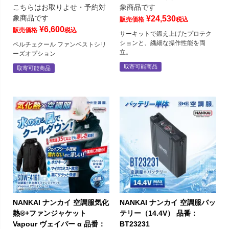
こちらはお取りよせ・予約対
象商品です
象商品です
¥
24,530
販売価格
税込
¥
6,600
販売価格
税込
サーキットで鍛え上げたプロテク
ションと、繊細な操作性能を両
ペルチェクール ファンベストシリ
立。
ーズオプション
取寄可能商品
取寄可能商品
NANKAI ナンカイ 空調服気化
NANKAI ナンカイ 空調服バッ
熱®+ファンジャケット
テリー（14.4V） 品番：
Vapour ヴェイパー α 品番：
BT23231