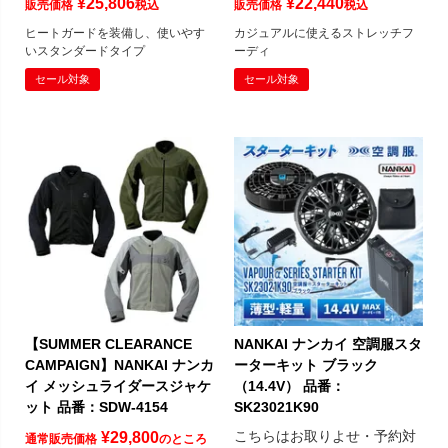
¥
25,806
¥
22,440
販売価格
税込
販売価格
税込
ヒートガードを装備し、使いやす
カジュアルに使えるストレッチフ
いスタンダードタイプ
ーディ
セール対象
セール対象
【SUMMER CLEARANCE
NANKAI ナンカイ 空調服スタ
CAMPAIGN】NANKAI ナンカ
ーターキット ブラック
イ メッシュライダースジャケ
（14.4V） 品番：
ット 品番：SDW-4154
SK23021K90
こちらはお取りよせ・予約対
¥
29,800
通常販売価格
のところ