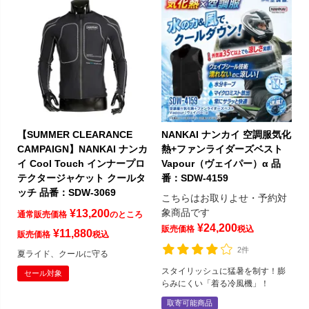
【SUMMER CLEARANCE
NANKAI ナンカイ 空調服気化
CAMPAIGN】NANKAI ナンカ
熱+ファンライダーズベスト
イ Cool Touch インナープロ
Vapour（ヴェイパー）α 品
テクタージャケット クールタ
番：SDW-4159
ッチ 品番：SDW-3069
こちらはお取りよせ・予約対
象商品です
¥
13,200
通常販売価格
のところ
¥
24,200
販売価格
税込
¥
11,880
販売価格
税込
2件
夏ライド、クールに守る
スタイリッシュに猛暑を制す！膨
セール対象
らみにくい「着る冷風機」！
取寄可能商品