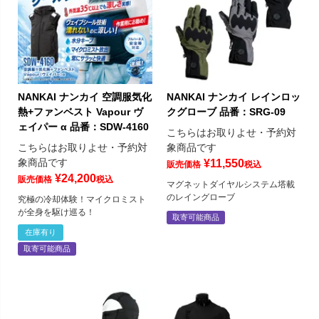
NANKAI ナンカイ 空調服気化
NANKAI ナンカイ レインロッ
熱+ファンベスト Vapour ヴ
クグローブ 品番：SRG-09
ェイパー α 品番：SDW-4160
こちらはお取りよせ・予約対
こちらはお取りよせ・予約対
象商品です
象商品です
¥
11,550
販売価格
税込
¥
24,200
販売価格
税込
マグネットダイヤルシステム塔載
のレイングローブ
究極の冷却体験！マイクロミスト
が全身を駆け巡る！
取寄可能商品
在庫有り
取寄可能商品