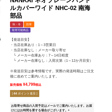
NANKAI ネオプレーンハンド
ルカバーワイド NHC-02 南海
部品
秋・冬
防寒
取寄可能商品
【発送目安】
・当店在庫あり：1～3営業日
・当店在庫なし：メーカー取り寄せ
└ メーカー在庫あり：7～14日程度
└ メーカー在庫なし：入荷次第（1～12か月目安）
※発送目安は参考情報です。実際の発送時期はご注文
後に改めてご案内いたします。
¥
4,799
販売価格
税込
[
44
ポイント進呈 ]
BLACK
お取寄せ商品の入荷予定はメールでご案内いたします。お届
けにはお時間を要する場合がございます。