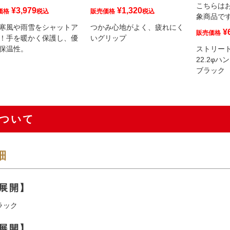
こちらは
¥
3,979
¥
1,320
価格
税込
販売価格
税込
象商品で
寒風や雨雪をシャットア
つかみ心地がよく、疲れにく
¥
販売価格
！手を暖かく保護し、優
いグリップ
保温性。
ストリート
22.2φ
ブラック
ついて
細
展開】
ラック
展開】