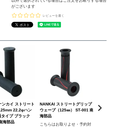
以外で選択されている場合はご注文をお断りする場合
がございます
レビューを書く
I ナンカイ ストリート
NANKAI ストリートグリップ
NANKAI ス
25mm 22.2φハン
ウェーブ（125㎜） ST-001 南
ドッド（125㎜） 
通タイプ ブラック
海部品
部品
1 南海部品
こちらはお取りよせ・予約対
こちらはお取り