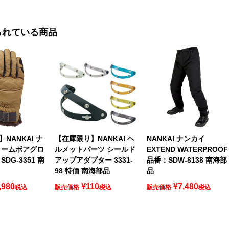
られている商品
NANKAI ナ
【在庫限り】NANKAI ヘ
NANKAI ナンカイ
ォームボアグロ
ルメットパーツ シールド
EXTEND WATERPROOF
DG-3351 南
アップアダプター 3331-
品番：SDW-8138 南海部
98 特価 南海部品
品
,980
¥
110
¥
7,480
税込
販売価格
税込
販売価格
税込