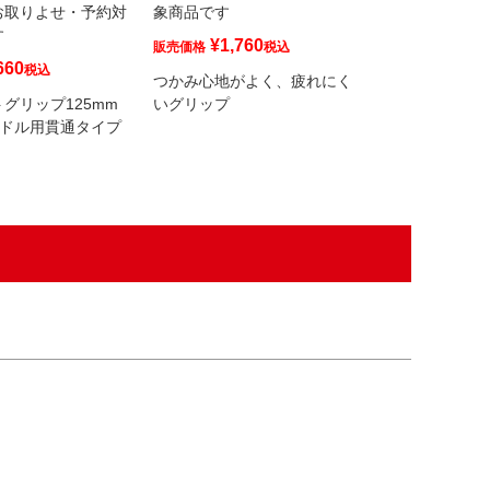
お取りよせ・予約対
象商品です
象商品です
す
¥
1,760
¥
1,760
販売価格
税込
販売価格
660
税込
つかみ心地がよく、疲れにく
つかみ心地がよ
グリップ125mm
いグリップ
いグリップ
ハンドル用貫通タイプ