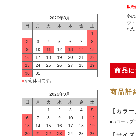
販売
冬の
2026年8月
ウト
日
月
火
水
木
金
土
れた
1
2
3
4
5
6
7
8
9
10
11
12
13
14
15
16
17
18
19
20
21
22
23
24
25
26
27
28
29
商品に
30
31
■
が定休日です。
商品詳
2026年9月
日
月
火
水
木
金
土
1
2
3
4
5
【カラー
6
7
8
9
10
11
12
■カラー：ブ
13
14
15
16
17
18
19
20
21
22
23
24
25
26
【サイズ