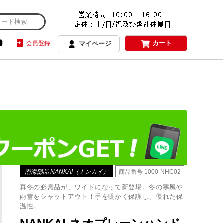
カート
会員登録
マイページ
南海部品 NANKAI（ナンカイ）
商品番号
1000-NHC02
真冬の必需品が、ワイドになって新登場。冬の寒風や
雨雪をシャットアウト！手を暖かく保護し、優れた保
温性。