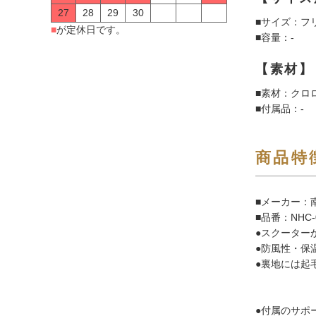
27
28
29
30
■サイズ：フ
■
が定休日です。
■容量：-
【素材】
■素材：クロ
■付属品：-
商品特
■メーカー：南
■品番：NHC
●スクーター
●防風性・保
●裏地には起
●側面
●付属のサポ