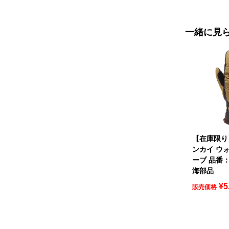
一緒に見
【在庫限り】
ンカイ ウ
ーブ 品番：S
海部品
¥
5
販売価格