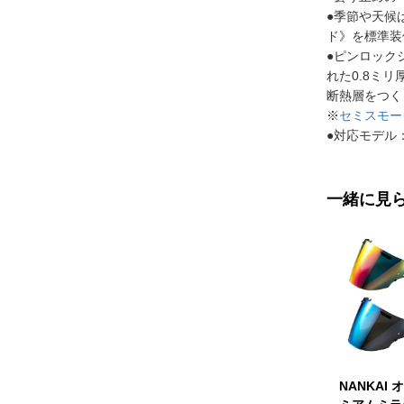
●季節や天候
ド》を標準装
●ピンロック
れた0.8ミ
断熱層をつく
※
セミスモー
●対応モデル：V
一緒に見
NANKAI