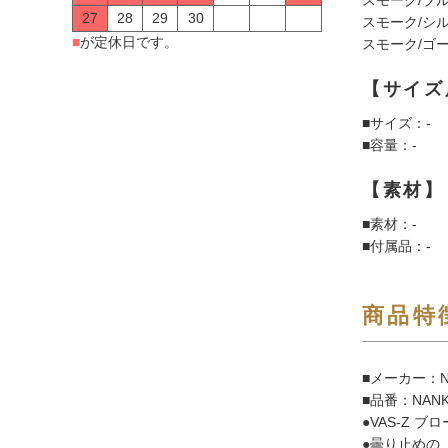
27
28
29
30
スモーク/シルバ
■
が定休日です。
スモーク/ゴール
【サイズ
■サイズ：-
■容量：-
【素材】
■素材：-
■付属品：-
商品特
■メーカー：N
■品番：NAN
●VAS-Z ブ
●曇り止めの