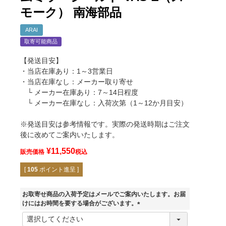
モーク） 南海部品
ARAI
取寄可能商品
【発送目安】
・当店在庫あり：1～3営業日
・当店在庫なし：メーカー取り寄せ
└ メーカー在庫あり：7～14日程度
└ メーカー在庫なし：入荷次第（1～12か月目安）
※発送目安は参考情報です。実際の発送時期はご注文
後に改めてご案内いたします。
¥
11,550
販売価格
税込
[
105
ポイント進呈 ]
お取寄せ商品の入荷予定はメールでご案内いたします。お届
けにはお時間を要する場合がございます。
スモーク/レッド/PMS-109
(
必