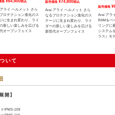
¥
64,900
¥
74,800
価格
税込
販売価格
税込
¥
販売価格
ai アライ ヘルメット さら
Arai アライ ヘルメット さら
Arai ア
プロテクション進化のス
なるプロテクション進化のス
RAMを
ジに生まれ変わり、ライ
テージに生まれ変わり、ライ
リングに
の新しい楽しみを広げる
ダーの新しい楽しみを広げる
システム
代オープンフェイス
新世代オープンフェイス
ラス）モ
ついて
細
展開】
/PMS-109
/PMS-110