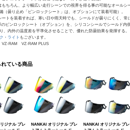
はもちろん、より幅広い走行シーンでの視界を得る事の可能なオールシーズ
備（曇り止め「ピンロックシート」は、オプションにて装着可能）。
シートを装着すれば、寒い日や雨天時でも、シールドが曇りにくく、常
リ厚のピンロックシート（オプション）を、シリコンシールでシールド内
り、内外の温度差を平準化させることで、優れた防曇効果を発揮する。
ク
・
ライト
もございます。
Z-RAM VZ-RAM PLUS
られている商品
 オリジナル プレ
NANKAI オリジナル プレ
NANKAI オリジナル プレ