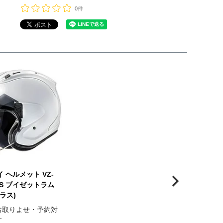
0件
ライ ヘルメット VZ-
US ブイゼットラム
ラス)
お取りよせ・予約対
す