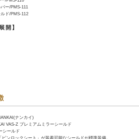
ー/PMS-111
ド/PMS-112
展開】
徴
ANKAI(ナンカイ)
KAI VAS-Z プレミアムミラーシールド
ローシールド
「ピンロックシート」が装着可能なシールドが標準装備。