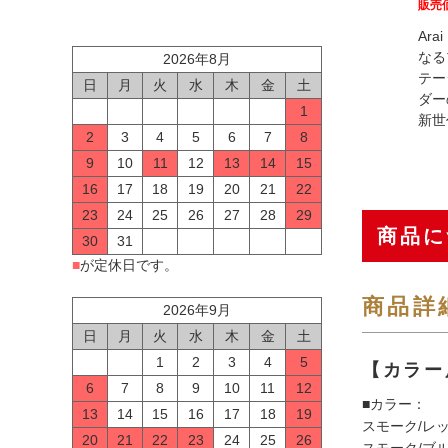
販売
Ar
なる
2026年8月
テー
日
月
火
水
木
金
土
ダー
1
新世
2
3
4
5
6
7
8
9
10
11
12
13
14
15
16
17
18
19
20
21
22
23
24
25
26
27
28
29
商品に
30
31
■
が定休日です。
商品詳
2026年9月
日
月
火
水
木
金
土
1
2
3
4
5
【カラー
6
7
8
9
10
11
12
■カラー：
13
14
15
16
17
18
19
スモーク/レッド
20
21
22
23
24
25
26
スモーク/ブルー