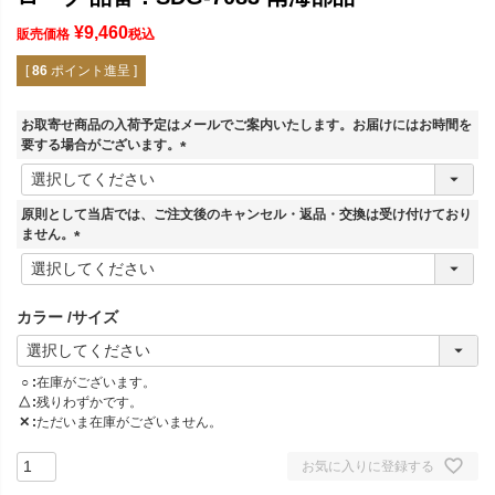
¥
9,460
販売価格
税込
[
86
ポイント進呈 ]
お取寄せ商品の入荷予定はメールでご案内いたします。お届けにはお時間を
要する場合がございます。
(
必
須
原則として当店では、ご注文後のキャンセル・返品・交換は受け付けており
)
ません。
(
必
須
カラー
サイズ
)
○
在庫がございます。
△
残りわずかです。
✕
ただいま在庫がございません。
お気に入りに登録する