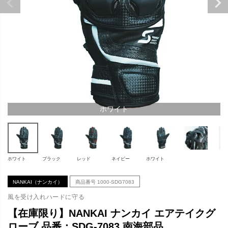
ホワイト
ホワイト
ブラック
レッド
ネイビー
ホワイト
NANKAI（ナンカイ）
商品番号
1000-SDG7083
風を受け入れハードに守る
【在庫限り】NANKAI ナンカイ エアテイクグ
ローブ 品番：SDG-7083 南海部品