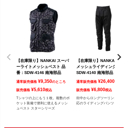
【在庫限り】NANKAI スーパ
【在庫限り】NANKAI RIDE
ーライトメッシュベスト 品
メッシュライディングパン
番：SDW-4146 南海部品
SDW-4140 南海部品
¥
9,350
¥
26,400
通常販売価格
のところ
通常販売価格
のとこ
¥
5,610
¥
6,800
販売価格
税込
販売価格
税込
Tシャツの上にもう１枚。複数のポ
街中からロングツーリングまで対
ケット装備で便利に使えるメッシ
応のライディングパンツ
ュベスト スターシリーズ