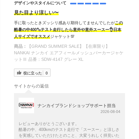
デザインやスタイルについて
見た目より涼しい〜
手に取ったときズッシリ感あり期待してませんでしたが
この
酷暑の中400㌔テスト走行したら意外や意外スースー👌日本
人サイズでオススメ
ジャケット💯
商品：
【GRAND SUMMER SALE】【在庫限り】
NANKAI ナンカイ エアフィールメッシュパーカージャケ
ットⅢ 品番：SDW-4147 グレー XL
役に立った
0
サイトからの返信
ナンカイブランドショップサポート担当
2026-08-04
レビューありがとうございます。
酷暑の中、400kmのテスト走行で「スースー」と涼しさ
を実感していただけたとのこと、大変うれしく拝見いた