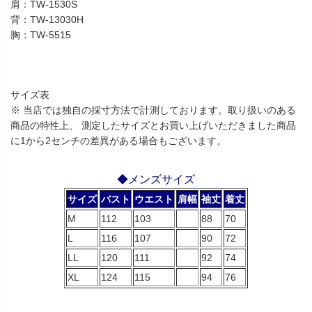
肩：TW-1530S
背：TW-13030H
胸：TW-5515
サイズ表
※ 当店では独自の採寸方法で計測しております。取り扱いのある
商品の特性上、 測定したサイズとお買い上げいただきました商品
に1から2センチの差異がある場合もございます。
◆メンズサイズ
サイズ
バスト
ウエスト
肩幅
袖丈
着丈
M
112
103
88
70
L
116
107
90
72
LL
120
111
92
74
XL
124
115
94
76