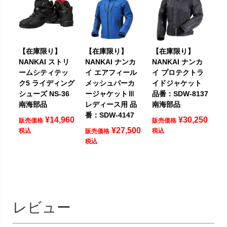
【在庫限り】
【在庫限り】
【在庫限り】
NANKAI ストリ
NANKAI ナンカ
NANKAI ナンカ
ームシティテッ
イ エアフィール
イ プロテクトラ
ク5 ライディング
メッシュパーカ
イドジャケット
シューズ NS-36
ージャケットⅢ
品番：SDW-8137
南海部品
レディース用 品
南海部品
番：SDW-4147
¥
14,960
¥
30,250
販売価格
販売価格
¥
27,500
税込
税込
販売価格
税込
レビュー