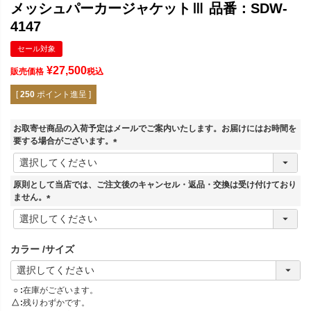
メッシュパーカージャケットⅢ 品番：SDW-
4147
セール対象
¥
27,500
販売価格
税込
[
250
ポイント進呈 ]
お取寄せ商品の入荷予定はメールでご案内いたします。お届けにはお時間を
要する場合がございます。
(
必
須
原則として当店では、ご注文後のキャンセル・返品・交換は受け付けており
)
ません。
(
必
須
カラー
サイズ
)
○
在庫がございます。
△
残りわずかです。