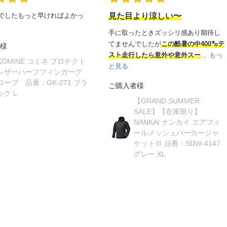
でしたもっと早ければよかっ
見た目より涼しい〜
手に取ったときズッシリ感あり期待し
てませんでしたが
この酷暑の中400㌔テ
様
スト走行したら意外や意外スー
...
もっ
KOMINE コミネ プロテクト
と見る
レザーハーフフィンガーグ
ローブ 品番：GK-271 ブラ
ご購入者様
ック L
【GRAND SUMMER
SALE】【在庫限り】
NANKAI ナンカイ エアフィ
ールメッシュパーカージャ
ケットⅢ 品番：SDW-4147
グレー XL