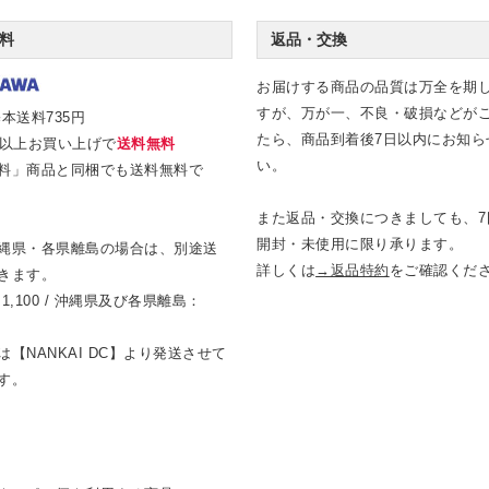
料
返品・交換
お届けする商品の品質は万全を期
すが、万が一、不良・破損などが
本送料735円
たら、商品到着後7日以内にお知ら
0円以上お買い上げで
送料無料
い。
料」商品と同梱でも送料無料で
また返品・交換につきましても、7
開封・未使用に限り承ります。
縄県・各県離島の場合は、別途送
詳しくは
→返品特約
をご確認くだ
きます。
1,100 / 沖縄県及び各県離島：
【NANKAI DC】より発送させて
す。