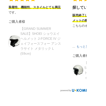
装着性、機能性、スタイルとても満足
探していたヘルメ
です。
販売終了してから半年
メットの事を知り探し
ご購入者様
こちらのオンラインサ
【GRAND SUMMER
SALE】SHOEI ショウエイ
ヘルメット J-FORCE IV ジ
ェイフォースフォー アンス
...
もっと見る
ラサイト メタリック L
(59cm)
ご購入者様
【在庫限り】
SHOEI ショ
ト J・O ジェ
ィッシュグリーン 