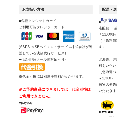
お支払い方法
配送・送
■各種クレジットカード
■
ご利用可能クレジットカード
宅配便 ・基
＊11,00
（「送料無
(SBPS ※SBペイメントサービス株式会社が運
す）
営している決済代行サービス)
■代金引換(メール便対応不可)
北海道、沖
料をいただ
（北海道:￥
※代金引換には別途手数料がかかります。
￥1,300）
荷物の発送は
※ご予約商品につきましては、代金引換は
いただきま
ご利用できません。
■paypay
■