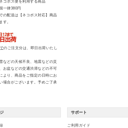
ネコポス便を利用する商品
国一律380円
での配送は【ネコポス対応】商品
ます。
まで
のご注文分は、即日出荷いたし
雪などの天候不良、地震などの災
、お盆などの交通渋滞などの不可
により、商品をご指定の日時にお
い場合がございます。予めご了承
ジ
サポート
録
ご利用ガイド