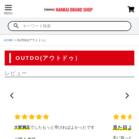
MENU
HOME
OUTDO(アウトドゥ）
OUTDO(アウトドゥ）
レビュー
大変満足
でしたもっと早ければよかったです
見た目より
手に取ったと