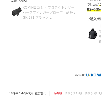
ご購入者様
でしたが
この
KOMINE コミネ プロテクトレザー
意外や意外ス
ハーフフィンガーグローブ 品番：
GK-271 ブラック L
ご購入者様
【GR
限り】
ルメ
番：S
新着順
価格が安い順
価格が高い順
10
件中
1
-
10
件表示
並び替え