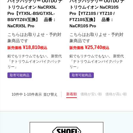
バイクバッテリー OUTDO ナ
バイクバッテリー OUTDO ナ
トリウムイオン NaCRX5L
トリウムイオン NaCR10S
Pro【YTX5L-BS/GTX5L-
Pro【YTZ10S / YTZ10 /
BS/YTZ6V互換】 品番：
FTZ10S互換】 品番：
NaCRX5L Pro
NaCR10S Pro
こちらはお取りよせ・予約対
こちらはお取りよせ・予約対
象商品です
象商品です
¥
18,810
¥
25,740
販売価格
税込
販売価格
税込
鉛でもリチウムでもない。 新世代
鉛でもリチウムでもない。 新世代
「ナトリウムイオンバイクバッテ
「ナトリウムイオンバイクバッテ
リー」
リー」
取寄可能商品
取寄可能商品
新着順
価格が安い順
価格が高い順
10
件中
1
-
10
件表示
並び替え