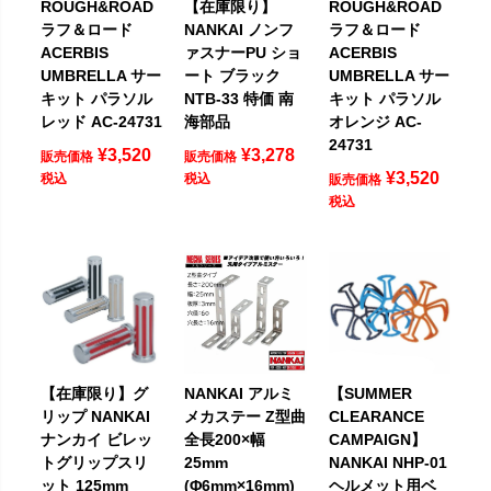
ROUGH&ROAD
【在庫限り】
ROUGH&ROAD
ラフ＆ロード
NANKAI ノンフ
ラフ＆ロード
ACERBIS
ァスナーPU ショ
ACERBIS
UMBRELLA サー
ート ブラック
UMBRELLA サー
キット パラソル
NTB-33 特価 南
キット パラソル
レッド AC-24731
海部品
オレンジ AC-
24731
¥
3,520
¥
3,278
販売価格
販売価格
¥
3,520
税込
税込
販売価格
税込
【在庫限り】グ
NANKAI アルミ
【SUMMER
リップ NANKAI
メカステー Z型曲
CLEARANCE
ナンカイ ビレッ
全長200×幅
CAMPAIGN】
トグリップスリ
25mm
NANKAI NHP-01
ット 125mm
(Φ6mm×16mm)
ヘルメット用ベ