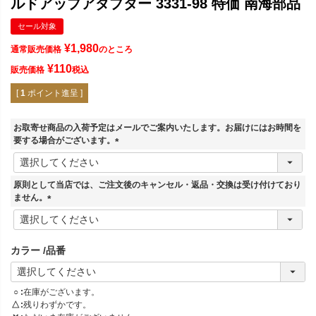
ルドアップアダプター 3331-98 特価 南海部品
セール対象
¥
1,980
通常販売価格
のところ
¥
110
販売価格
税込
[
1
ポイント進呈 ]
お取寄せ商品の入荷予定はメールでご案内いたします。お届けにはお時間を
要する場合がございます。
(
必
須
原則として当店では、ご注文後のキャンセル・返品・交換は受け付けており
)
ません。
(
必
須
カラー
品番
)
○
在庫がございます。
△
残りわずかです。