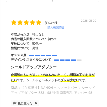
2026-05-20
ぎんた様
購入確認済み
不安だった点:
特になし
商品の購入回数について:
初めて
年齢について:
50代〜
性別について:
男性
オススメ度
デザインやスタイルについて
シールドアップアダプター
金属製のものが多い中でゆるみの出にくい樹脂加工でありが
たい
です。シールドとヘルメットの
ブレが少ない
です。
商品：
【在庫限り】NANKAI ヘルメットパーツ シールド
アップアダプター 3331-98 特価 南海部品 アンバー 98
役に立った
0