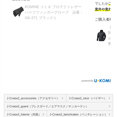
でしたが
この
KOMINE コミネ プロテクトレザー
意外や意外ス
ハーフフィンガーグローブ 品番：
GK-271 ブラック L
ご購入者様
【GR
限り】
ルメ
番：S
J-Cruise2_accessories（アクセサリー）
J-Cruise2_visor（バイザー）
J-Cruise2_guard（ブレスガード／エアマスク／チンカーテン）
J-Cruise2_Interior（内装）
J-Cruise2_benchration（ベンチレーション）