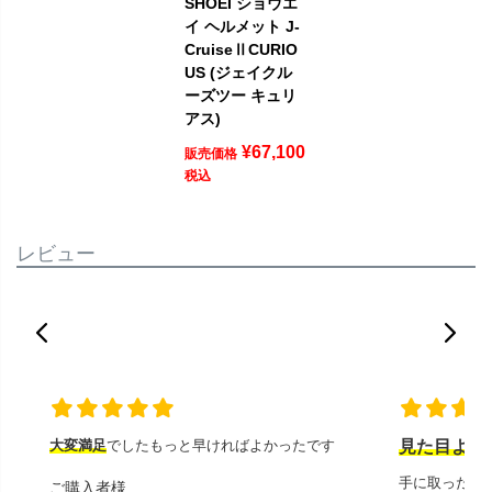
SHOEI ショウエ
イ ヘルメット J-
CruiseⅡCURIO
US (ジェイクル
ーズツー キュリ
アス)
¥
67,100
販売価格
税込
レビュー
大変満足
でしたもっと早ければよかったです
見た目より
手に取ったと
ご購入者様