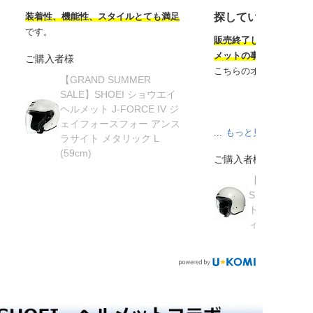
装着性、機能性、スタイルとても満足
探していたヘルメ
です。
販売終了してから半年
メットの事を知り探し
ご購入者様
こちらのオンラインサ
【GRAND SUMMER
SALE】SHOEI ショウエイ
ヘルメット J-FORCE IV ジ
ェイフォースフォー アンス
...
もっと見る
ラサイト メタリック L
(59cm)
ご購入者様
【在庫限り】
SHOEI ショ
ト J・O ジェ
ィッシュグリーン 