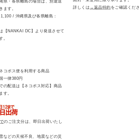
縄県・各県離島の場合は、別途送
詳しくは
→返品特約
をご確認くだ
きます。
1,100 / 沖縄県及び各県離島：
【NANKAI DC】より発送させて
す。
ネコポス便を利用する商品
国一律380円
での配送は【ネコポス対応】商品
ます。
まで
のご注文分は、即日出荷いたし
雪などの天候不良、地震などの災