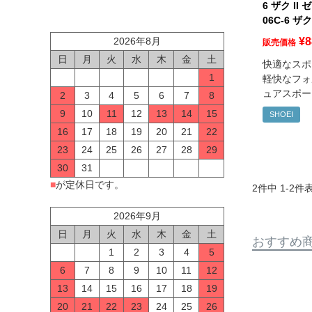
6 ザク II
06C-6 ザ
¥
8
2026年8月
販売価格
日
月
火
水
木
金
土
快適なスポ
1
軽快なフォ
ュアスポー
2
3
4
5
6
7
8
9
10
11
12
13
14
15
SHOEI
16
17
18
19
20
21
22
23
24
25
26
27
28
29
30
31
■
が定休日です。
2
件中
1
-
2
件
2026年9月
日
月
火
水
木
金
土
おすすめ
1
2
3
4
5
6
7
8
9
10
11
12
13
14
15
16
17
18
19
20
21
22
23
24
25
26