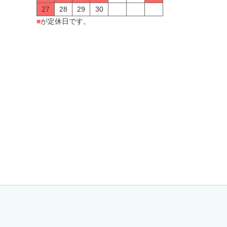
27
28
29
30
■
が定休日です。