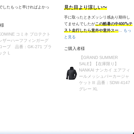
でしたもっと早ければよかっ
見た目より涼しい〜
手に取ったときズッシリ感あり期待し
てませんでしたが
この酷暑の中400㌔テ
様
スト走行したら意外や意外スー
...
もっ
KOMINE コミネ プロテクト
と見る
レザーハーフフィンガーグ
ローブ 品番：GK-271 ブラ
ご購入者様
ック L
【GRAND SUMMER
SALE】【在庫限り】
NANKAI ナンカイ エアフィ
ールメッシュパーカージャ
ケットⅢ 品番：SDW-4147
グレー XL