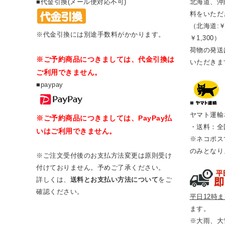
■代金引換(メール便対応不可)
北海道、沖
料をいただ
（北海道:￥
※代金引換には別途手数料がかかります。
￥1,300）
荷物の発送は
※ご予約商品につきましては、代金引換は
いただきま
ご利用できません。
■paypay
■
ヤマト運輸
※ご予約商品につきましては、PayPay払
・送料：全
いはご利用できません。
※ネコポス
のみとなり
※ご注文受付後のお支払方法変更は原則受け
付けておりません。予めご了承ください。
詳しくは、
送料とお支払い方法について
をご
確認ください。
平日12時
ます。
※大雨、大