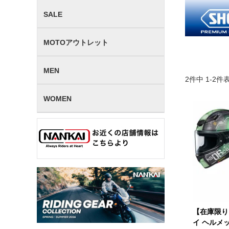
SALE
MOTOアウトレット
MEN
2
件中
1
-
2
件
WOMEN
【在庫限り】
イ ヘルメット