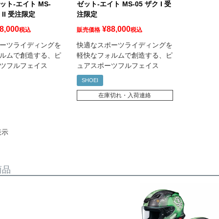
 ゼット-エイト MS-
ゼット-エイト MS-05 ザク I 受
ク II 受注限定
注限定
8,000
¥
88,000
税込
販売価格
税込
ーツライディングを
快適なスポーツライディングを
ルムで創造する、ピ
軽快なフォルムで創造する、ピ
ツフルフェイス
ュアスポーツフルフェイス
SHOEI
在庫切れ・入荷連絡
表示
商品