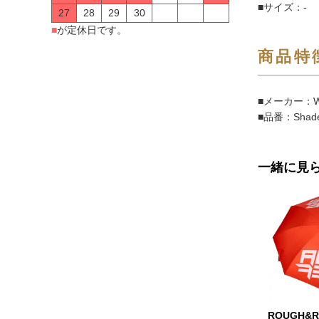
■サイズ：-
27
28
29
30
■
が定休日です。
商品特
■メーカー：W
■品番：Sh
一緒に見
ROUGH&