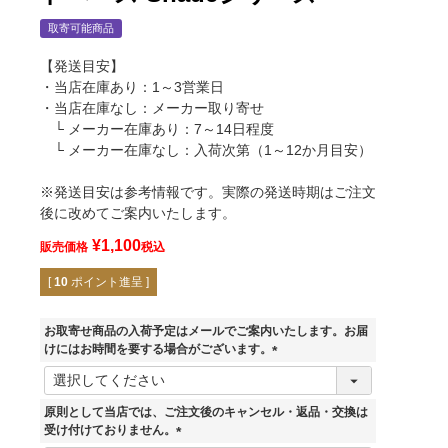
取寄可能商品
【発送目安】
・当店在庫あり：1～3営業日
・当店在庫なし：メーカー取り寄せ
└ メーカー在庫あり：7～14日程度
└ メーカー在庫なし：入荷次第（1～12か月目安）
※発送目安は参考情報です。実際の発送時期はご注文
後に改めてご案内いたします。
¥
1,100
販売価格
税込
[
10
ポイント進呈 ]
お取寄せ商品の入荷予定はメールでご案内いたします。お届
けにはお時間を要する場合がございます。
(
必
須
原則として当店では、ご注文後のキャンセル・返品・交換は
)
受け付けておりません。