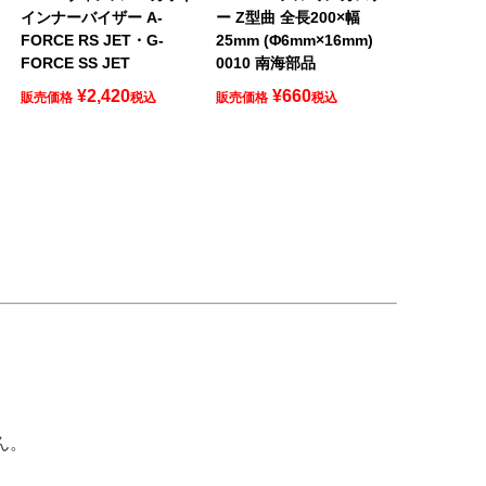
インナーバイザー A-
ー Z型曲 全長200×幅
FORCE RS JET・G-
25mm (Φ6mm×16mm)
FORCE SS JET
0010 南海部品
¥
2,420
¥
660
販売価格
税込
販売価格
税込
ん。