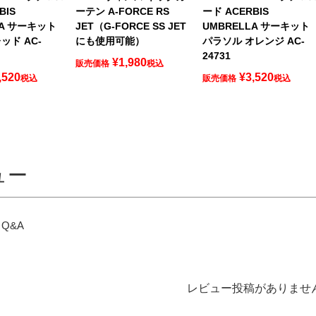
BIS
ーテン A-FORCE RS
ード ACERBIS
LA サーキット
JET（G-FORCE SS JET
UMBRELLA サーキット
ッド AC-
にも使用可能）
パラソル オレンジ AC-
24731
¥
1,980
販売価格
税込
,520
¥
3,520
税込
販売価格
税込
ュー
Q&A
レビュー投稿がありませ