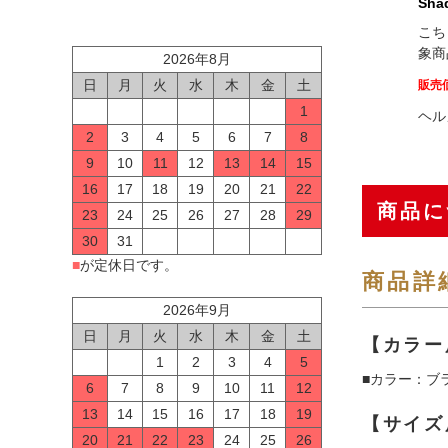
Sha
こち
象商
2026年8月
日
月
火
水
木
金
土
販売
1
ヘル
2
3
4
5
6
7
8
9
10
11
12
13
14
15
16
17
18
19
20
21
22
商品に
23
24
25
26
27
28
29
30
31
■
が定休日です。
商品詳
2026年9月
日
月
火
水
木
金
土
【カラー
1
2
3
4
5
■カラー：ブ
6
7
8
9
10
11
12
13
14
15
16
17
18
19
【サイズ
20
21
22
23
24
25
26