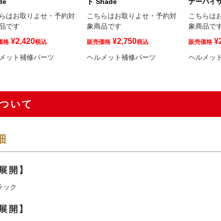
de
ド Shade
ナーバイザー
らはお取りよせ・予約対
こちらはお取りよせ・予約対
こちらは
品です
象商品です
象商品で
¥
2,420
¥
2,750
¥
価格
税込
販売価格
税込
販売価格
メット補修パーツ
ヘルメット補修パーツ
ヘルメッ
ついて
細
展開】
ラック
展開】