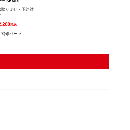
 Shade
お取りよせ・予約対
す
2,200
税込
ト補修パーツ