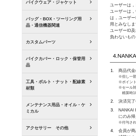
バイクウェア・ジャケット
ユーザーは，
ユーザーは，
は，ユーザー
バッグ・BOX・ツーリング用
用とみなしま
品・通信機器関連
ユーザーID
負わないもの
カスタムパーツ
4.NANK
バイクカバー・ロック・保管用
品
商品代金
但し一
工具・ボルト・ナット・配線素
ポイン
セール
材類
精算時1
決済完了
メンテナンス用品・オイル・ケ
NANKA
ミカル
にのみ帰
付与さ
アクセサリー その他
会員が商