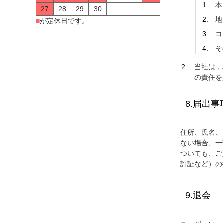
本
27
28
29
30
地
■
が定休日です。
コ
そ
当社は，
の責任を
8.届出
住所、氏名、
ない場合、一
ついても、ご
許証など）の
9.退会