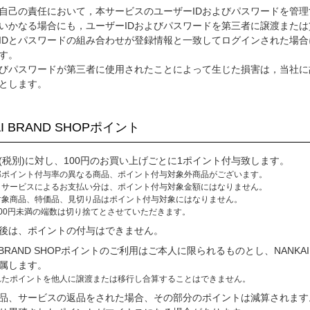
自己の責任において，本サービスのユーザーIDおよびパスワードを管
いかなる場合にも，ユーザーIDおよびパスワードを第三者に譲渡また
IDとパスワードの組み合わせが登録情報と一致してログインされた場合
す。
及びパスワードが第三者に使用されたことによって生じた損害は，当社
とします。
AI BRAND SHOPポイント
(税別)に対し、100円のお買い上げごとに1ポイント付与致します。
部ポイント付与率の異なる商品、ポイント付与対象外商品がございます。
トサービスによるお支払い分は、ポイント付与対象金額にはなりません。
対象商品、特価品、見切り品はポイント付与対象にはなりません。
00円未満の端数は切り捨てとさせていただきます。
後は、ポイントの付与はできません。
I BRAND SHOPポイントのご利用はご本人に限られるものとし、NANK
属します。
れたポイントを他人に譲渡または移行し合算することはできません。
品、サービスの返品をされた場合、その部分のポイントは減算されます