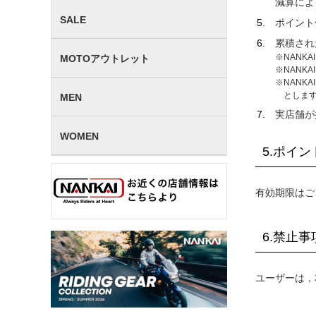
減算によ
SALE
ポイント
累積され
NANK
MOTOアウトレット
NANK
NANK
としま
MEN
実店舗が
WOMEN
5.ポイ
有効期限はご
6.禁止事
ユーザーは，