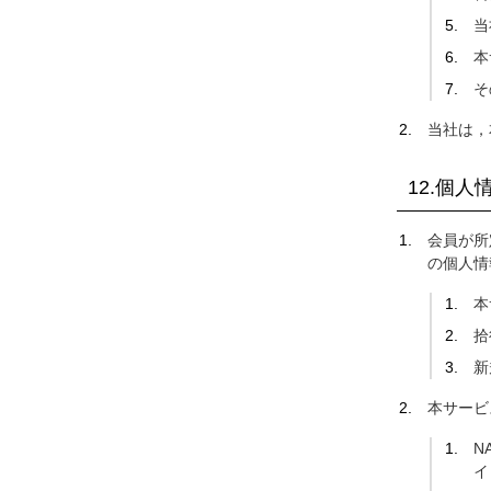
当
本
そ
当社は，
12.個
会員が所
の個人情
本
拾
新
本サービ
N
イ