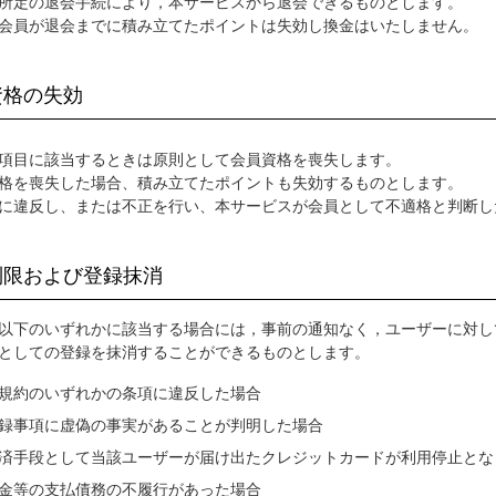
所定の退会手続により，本サービスから退会できるものとします。
会員が退会までに積み立てたポイントは失効し換金はいたしません。
資格の失効
項目に該当するときは原則として会員資格を喪失します。
格を喪失した場合、積み立てたポイントも失効するものとします。
に違反し、または不正を行い、本サービスが会員として不適格と判断し
用制限および登録抹消
以下のいずれかに該当する場合には，事前の通知なく，ユーザーに対し
としての登録を抹消することができるものとします。
規約のいずれかの条項に違反した場合
録事項に虚偽の事実があることが判明した場合
済手段として当該ユーザーが届け出たクレジットカードが利用停止とな
金等の支払債務の不履行があった場合