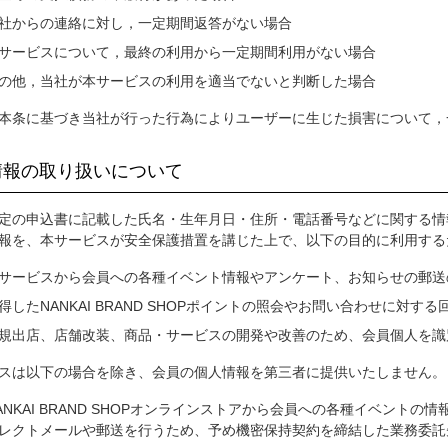
社からの連絡に対し，一定期間返答がない場合
サービスについて，最終の利用から一定期間利用がない場合
の他，当社が本サービスの利用を適当でないと判断した場合
本条に基づき当社が行った行為によりユーザーに生じた損害について，
人情報の取り扱いについて
定の申込書に記載した氏名・生年月日・住所・電話番号などに関する情
報を、本サービスが安全保護措置を講じた上で、以下の目的に利用する
サービスから会員への各種イベント情報やアンケート、お知らせの郵送
得したNANKAI BRAND SHOPポイントの照会やお問い合わせに対
規出店、店舗改装、商品・サービスの開発や改善のため、会員個人を識
スは以下の場合を除き、会員の個人情報を第三者に提供いたしません。
ANKAI BRAND SHOPオンラインストアから会員への各種イベン
レクトメールや郵送を行うため、予め機密保持契約を締結した業務委託