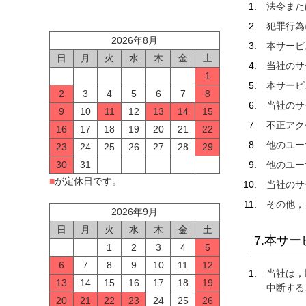
法令また
犯罪行為
2026年8月
本サービ
日
月
火
水
木
金
土
当社のサ
1
本サービ
2
3
4
5
6
7
8
当社のサ
9
10
11
12
13
14
15
不正アク
16
17
18
19
20
21
22
他のユー
23
24
25
26
27
28
29
30
31
他のユー
■
が定休日です。
当社のサ
その他，
2026年9月
日
月
火
水
木
金
土
7.本サ
1
2
3
4
5
6
7
8
9
10
11
12
当社は，
13
14
15
16
17
18
19
中断する
20
21
22
23
24
25
26