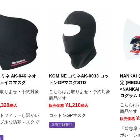
コミネ AK-046 ネオ
KOMINE コミネAK-0033 コッ
NANKA
ェイスマスク
トンGPマスクSTD
定 (ME
×NANK
取りよせ・予約対象
こちらはお取りよせ・予約対象
ログラム S
商品です
こちらは
,320
¥
1,210
税込
販売価格
税込
商品です
トフィットし温かい
コットンGPマスク
¥
販売価格
ブルな防寒マスクで
取寄可能商品
「碧志摩メ
ボレーシ
品