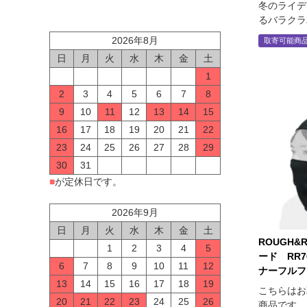
冬のライデ
るバラクラ
2026年8月
取寄可能商
日
月
火
水
木
金
土
1
2
3
4
5
6
7
8
9
10
11
12
13
14
15
16
17
18
19
20
21
22
23
24
25
26
27
28
29
30
31
■
が定休日です。
2026年9月
日
月
火
水
木
金
土
ROUGH&
1
2
3
4
5
ード RR7
6
7
8
9
10
11
12
ナーフルフ
13
14
15
16
17
18
19
こちらはお
20
21
22
23
24
25
26
商品です