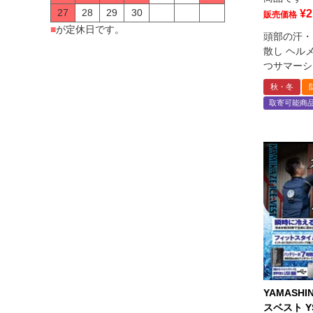
27
28
29
30
¥
2
販売価格
■
が定休日です。
頭部の汗・
散し ヘル
つサマーシ
秋・冬
取寄可能商
YAMASH
スベスト YS