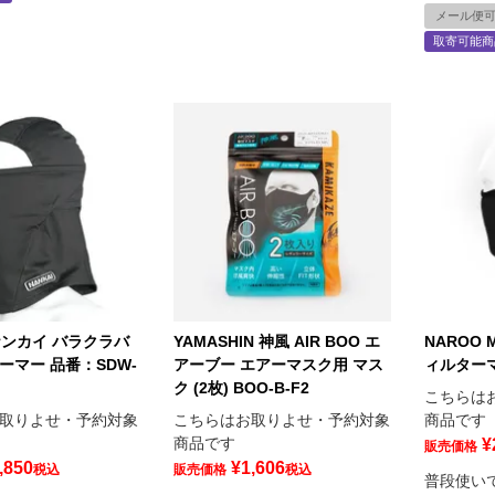
メール便
取寄可能商
 ナンカイ バラクラバ
YAMASHIN 神風 AIR BOO エ
NAROO 
ーマー 品番：SDW-
アーブー エアーマスク用 マス
ィルター
ク (2枚) BOO-B-F2
こちらは
取りよせ・予約対象
こちらはお取りよせ・予約対象
商品です
商品です
¥
販売価格
,850
¥
1,606
税込
販売価格
税込
普段使い