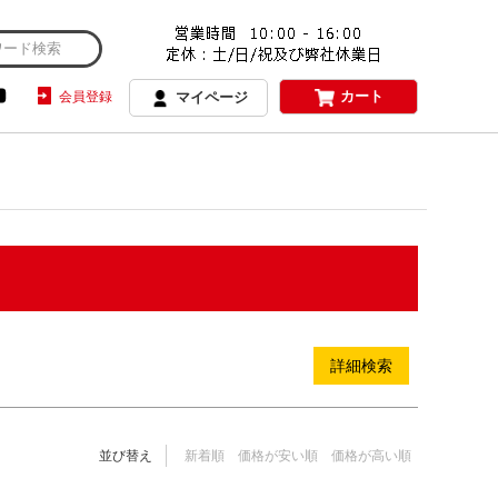
商品のみを表示
カート
会員登録
マイページ
順
登録順
価格が安い順
価格が高い順
度順
レビュー順
キーワードヒット順
詳細検索
並び替え
新着順
価格が安い順
価格が高い順