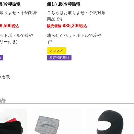
夏/冷却循環
無し) 夏/冷却循環
取りよせ・予約対象
こちらはお取りよせ・予約対象
商品です
8,500
¥
35,200
税込
販売価格
税込
ットボトルで冷や
凍らせたペットボトルで冷や
テリー付き)
す!
オススメ
品
取寄可能商品
件表示
商品