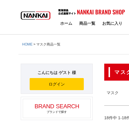
検索
商品タ
NE
ホーム
商品一覧
お気に入り
オ
サイズ
HOME
マスク商品一覧
指
カラー
ホ
マス
こんにちは ゲスト 様
ログイン
マスク
BRAND SEARCH
ブランドで探す
18
件中
1
-
18