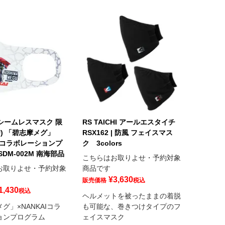
I シームレスマスク 限
RS TAICHI アールエスタイチ
GU) 「碧志摩メグ」
RSX162 | 防風 フェイスマス
AIコラボレーションプ
ク 3colors
DM-002M 南海部品
こちらはお取りよせ・予約対象
お取りよせ・予約対象
商品です
¥
3,630
販売価格
税込
1,430
税込
ヘルメットを被ったままの着脱
グ」×NANKAIコラ
も可能な、巻きつけタイプのフ
ョンプログラム
ェイスマスク