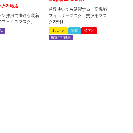
販売価格
税込
3,520
税込
普段使いでも活躍する、高機能
ーン採用で快適な装着
フィルターマスク。交換用マス
のフェイスマスク。
ク2枚付
品
オススメ
冷感
値下げ
取寄可能商品