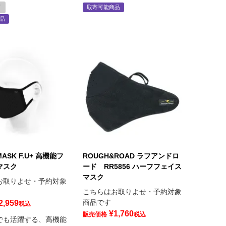
可
取寄可能商品
品
MASK F.U+ 高機能フ
ROUGH&ROAD ラフアンドロ
マスク
ード RR5856 ハーフフェイス
マスク
お取りよせ・予約対象
こちらはお取りよせ・予約対象
商品です
2,959
税込
¥
1,760
販売価格
税込
でも活躍する、高機能