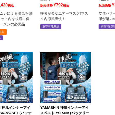
,420
¥
792
¥
税込
販売価格
税込
販売価格
ムレによる湿気を発
呼吸が楽なエアーマスク!マス
立体パタ
メット内を快適に保
ク内涼風爽快！
感が魅力
ーズンの必需品
取寄可能商品
取寄可能商
防寒
品
IN 神風インナーアイ
YAMASHIN 神風インナーアイ
R-NV-SET (バッテ
スベスト YSR-NV (バッテリー