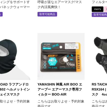
ィングをサポートす
呼吸が楽なエアーマスク!マス
フィルタ
バネックウォーマー
ク内涼風爽快！
men's
品
取寄可能商品
取寄可能商
ROAD ラフアンドロ
YAMASHIN 神風 AIR BOO エ
RS TAI
602 ヘルメットイン
アーブー エアーマスク専用フ
RSX164
ェイスマスク
ィルター BOO-AIR
スク 4co
取りよせ・予約対象
こちらはお取りよせ・予約対象
こちらは
商品です
商品です