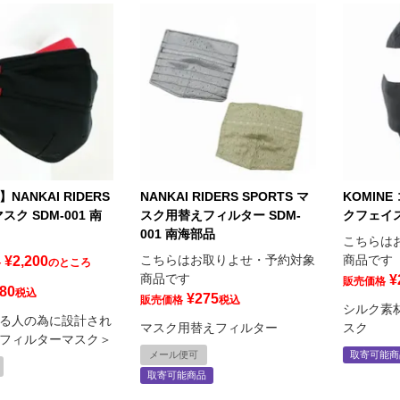
NANKAI RIDERS
NANKAI RIDERS SPORTS マ
KOMINE
マスク SDM-001 南
スク用替えフィルター SDM-
クフェイ
001 南海部品
こちらは
こちらはお取りよせ・予約対象
商品です
¥
2,200
格
のところ
商品です
¥
販売価格
80
税込
¥
275
販売価格
税込
シルク素
る人の為に設計され
マスク用替えフィルター
スク
フィルターマスク＞
メール便可
取寄可能商
取寄可能商品