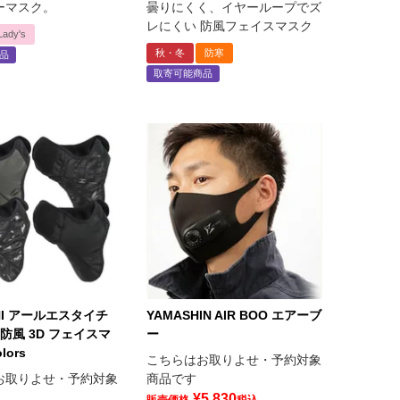
ーマスク。
曇りにくく、イヤーループでズ
レにくい 防風フェイスマスク
Lady's
秋・冬
防寒
品
取寄可能商品
CHI アールエスタイチ
YAMASHIN AIR BOO エアーブ
 | 防風 3D フェイスマ
ー
lors
こちらはお取りよせ・予約対象
お取りよせ・予約対象
商品です
¥
5,830