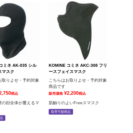
 コミネ AK-035 シル
KOMINE コミネ AKC-308 フリ
スマスク
ースフェイスマスク
お取りよせ・予約対象
こちらはお取りよせ・予約対象
商品です
2,750
¥
2,200
税込
販売価格
税込
材の顔全体が覆えるマ
肌触りのよいFreeスマスク
取寄可能商品
品