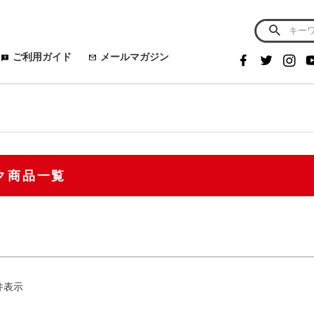
～
予約商品
グ
予約
W
おすすめ
men's
Lady's
春夏
秋冬
ご利用ガイド
メールマガジン
ールシーズン
並び順
新着
定なし
S
M
L
LL
XL
WM
WL
優先
ワイト
レッド
ブルー
ブラック
グレー
ク商品一覧
検索
件表示