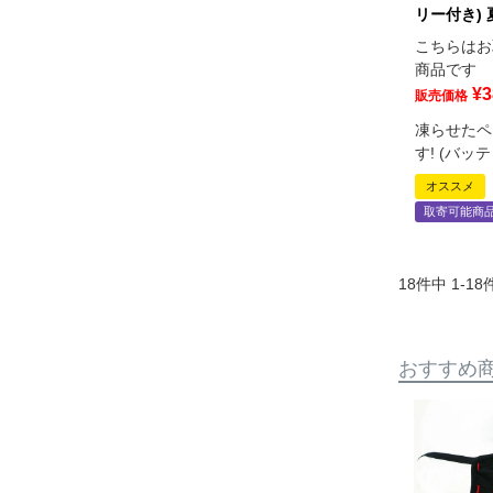
リー付き) 
こちらはお
商品です
¥
3
販売価格
凍らせたペ
す! (バッ
オススメ
取寄可能商
18
件中
1
-
18
おすすめ