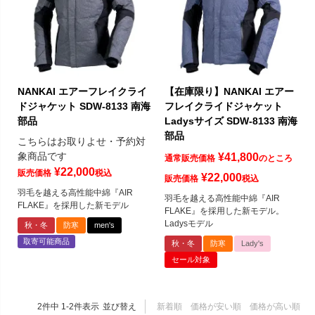
NANKAI エアーフレイクライ
【在庫限り】NANKAI エアー
ドジャケット SDW-8133 南海
フレイクライドジャケット
部品
Ladysサイズ SDW-8133 南海
部品
こちらはお取りよせ・予約対
象商品です
¥
41,800
通常販売価格
のところ
¥
22,000
販売価格
税込
¥
22,000
販売価格
税込
羽毛を越える高性能中綿『AIR
羽毛を越える高性能中綿『AIR
FLAKE』を採用した新モデル
FLAKE』を採用した新モデル。
Ladysモデル
秋・冬
防寒
men's
取寄可能商品
秋・冬
防寒
Lady's
セール対象
2
件中
1
-
2
件表示
並び替え
新着順
価格が安い順
価格が高い順