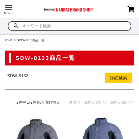
並び順
MENU
新着順
登録順
価格が安い順
価格が高い順
HOME
SDW-8133商品一覧
優先度順
レビュー順
キーワードヒット順
SDW-8133商品一覧
検索
SDW-8133
詳細検索
2
件中
1
-
2
件表示
並び替え
新着順
価格が安い順
価格が高い順