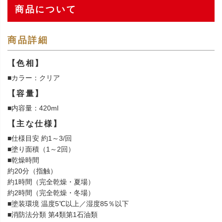
商品について
商品詳細
【色相】
■カラー：クリア
【容量】
■内容量：420ml
【主な仕様】
■仕様目安 約1～3/回
■塗り面積（1～2回）
■乾燥時間
約20分（指触）
約1時間（完全乾燥・夏場）
約2時間（完全乾燥・冬場）
■塗装環境 温度5℃以上／湿度85％以下
■消防法分類 第4類第1石油類