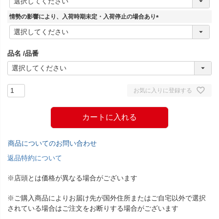
必
須
情勢の影響により、入荷時期未定・入荷停止の場合あり
)
(
必
須
品名
品番
)
お気に入りに登録する
カートに入れる
商品についてのお問い合わせ
返品特約について
※店頭とは価格が異なる場合がございます
※ご購入商品によりお届け先が国外住所またはご自宅以外で選択
されている場合はご注文をお断りする場合がございます