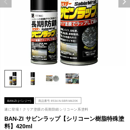
BAN-ZI (バンジー)
商品番号
8534-N-SBR-M420K
遂に登場！クリア塗膜の長期防錆シリコーン系塗料
BAN-ZI サビンラップ【シリコーン樹脂特殊塗
料】420ml