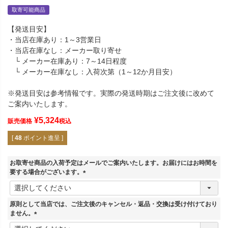
取寄可能商品
【発送目安】
・当店在庫あり：1～3営業日
・当店在庫なし：メーカー取り寄せ
└ メーカー在庫あり：7～14日程度
└ メーカー在庫なし：入荷次第（1～12か月目安）
※発送目安は参考情報です。実際の発送時期はご注文後に改めて
ご案内いたします。
¥
5,324
販売価格
税込
[
48
ポイント進呈 ]
お取寄せ商品の入荷予定はメールでご案内いたします。お届けにはお時間を
要する場合がございます。
(
必
須
原則として当店では、ご注文後のキャンセル・返品・交換は受け付けており
)
ません。
(