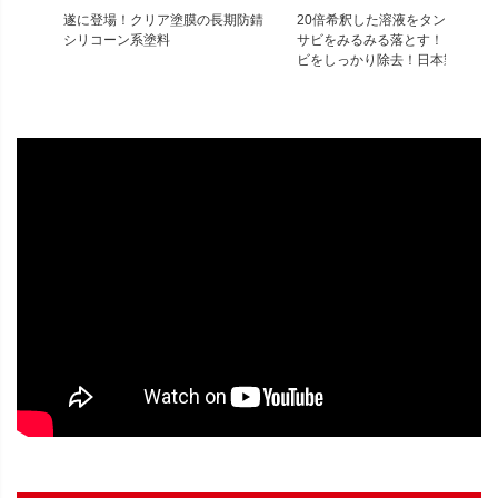
遂に登場！クリア塗膜の長期防錆
20倍希釈した溶液をタンクに注
シリコーン系塗料
サビをみるみる落とす！ 内部の
ビをしっかり除去！日本製