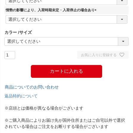
必
須
情勢の影響により、入荷時期未定・入荷停止の場合あり
)
(
必
須
カラー
サイズ
)
お気に入りに登録する
カートに入れる
商品についてのお問い合わせ
返品特約について
※店頭とは価格が異なる場合がございます
※ご購入商品によりお届け先が国外住所またはご自宅以外で選択
されている場合はご注文をお断りする場合がございます