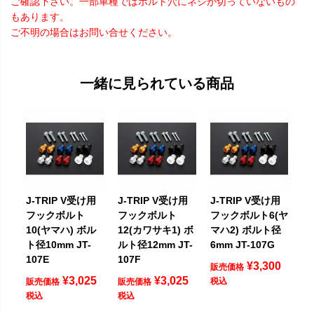
ご確認下さい。一部車種ではボルト穴にネジが切っていないもの
もあります。
ご不明の場合はお問い合せください。
一緒に見られている商品
J-TRIP V受け用
J-TRIP V受け用
J-TRIP V受け用
フックボルト
フックボルト
フックボルト6(ヤ
10(ヤマハ) ボル
12(カワサキ1) ボ
マハ2) ボルト径
ト径10mm JT-
ルト径12mm JT-
6mm JT-107G
107E
107F
¥
3,300
販売価格
¥
3,025
¥
3,025
税込
販売価格
販売価格
税込
税込