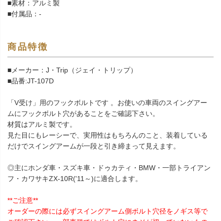
■素材：アルミ製
■付属品：-
商品特徴
■メーカー：J・Trip（ジェイ・トリップ）
■品番:JT-107D
「V受け」用のフックボルトです 。お使いの車両のスイングアー
ムにフックボルト穴があることをご確認下さい。
材質はアルミ製です。
見た目にもレーシーで、実用性はもちろんのこと、装着している
だけでスイングアームが一段と引き締まって見えます。
◎主にホンダ車・スズキ車・ドゥカティ・BMW・一部トライアン
フ・カワサキZX-10R('11～)に適合します。
**ご注意**
オーダーの際には必ずスイングアーム側ボルト穴径をノギス等で