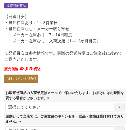
取寄可能商品
【発送目安】
・当店在庫あり：1～3営業日
・当店在庫なし：メーカー取り寄せ
└ メーカー在庫あり：7～14日程度
└ メーカー在庫なし：入荷次第（1～12か月目安）
※発送目安は参考情報です。実際の発送時期はご注文後に改めて
ご案内いたします。
¥
3,025
販売価格
税込
[
28
ポイント進呈 ]
お取寄せ商品の入荷予定はメールでご案内いたします。お届けにはお時間を
要する場合がございます。
(
必
須
原則として当店では、ご注文後のキャンセル・返品・交換は受け付けており
)
ません。
(