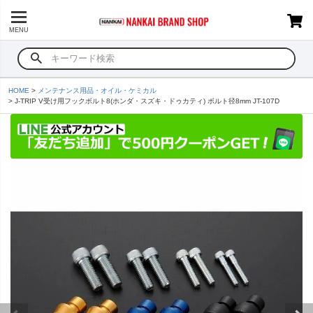
MENU
HOME
メンテナンス用品・オイル・ケミカル
J-TRIP V受け用フックボルト8(ホンダ・スズキ・ドゥカティ) ボルト径8mm JT-107D