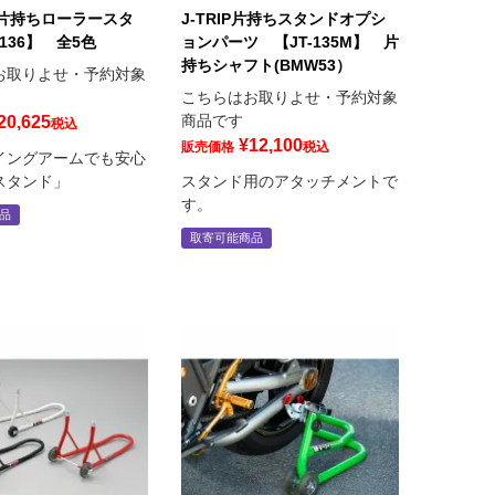
P 片持ちローラースタ
J-TRIP片持ちスタンドオプシ
-136】 全5色
ョンパーツ 【JT-135M】 片
持ちシャフト(BMW53）
お取りよせ・予約対象
こちらはお取りよせ・予約対象
商品です
20,625
税込
¥
12,100
販売価格
税込
イングアームでも安心
スタンド」
スタンド用のアタッチメントで
す。
品
取寄可能商品