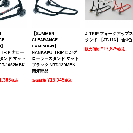
R
【SUMMER
J-TRIP フォークアップ
CE
CLEARANCE
タンド 【JT-113】 全4色
N】
CAMPAIGN】
¥
17,875
販売価格
税込
-TRIP ナロー
NANKAI×J-TRIP ロング
タンド マット
ローラースタンド マット
T-1052MBK
ブラック NJT-120MBK
南海部品
1,385
¥
15,345
税込
販売価格
税込