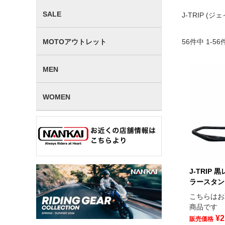
SALE
J-TRIP (
MOTOアウトレット
56
件中
1
-
56
MEN
WOMEN
J-TRIP
ラースタンド
こちらはお
商品です
¥
2
販売価格