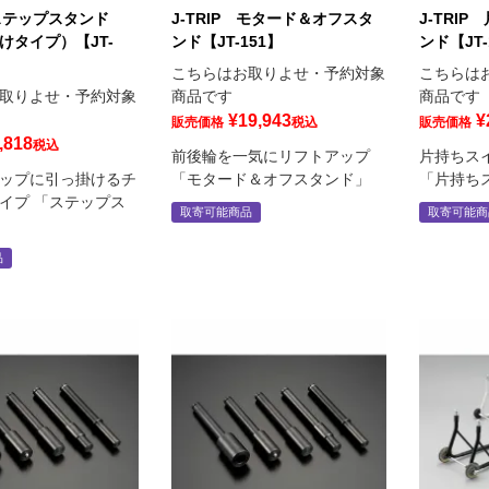
 ステップスタンド
J-TRIP モタード＆オフスタ
J-TRI
けタイプ）【JT-
ンド【JT-151】
ンド【JT
こちらはお取りよせ・予約対象
こちらは
取りよせ・予約対象
商品です
商品です
¥
19,943
¥
販売価格
税込
販売価格
,818
税込
前後輪を一気にリフトアップ
片持ちス
ップに引っ掛けるチ
「モタード＆オフスタンド」
「片持ち
イプ 「ステップス
取寄可能商品
取寄可能商
品