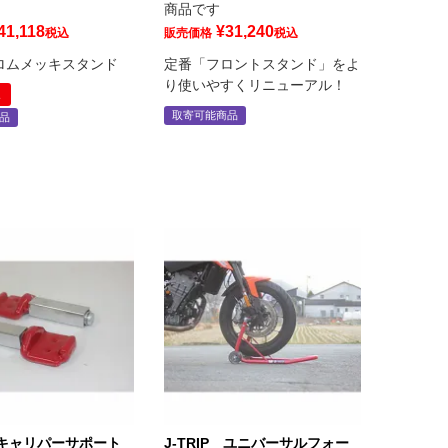
商品です
41,118
¥
31,240
税込
販売価格
税込
ロムメッキスタンド
定番「フロントスタンド」をよ
り使いやすくリニューアル！
象
取寄可能商品
品
P キャリパーサポート
J-TRIP ユニバーサルフォー