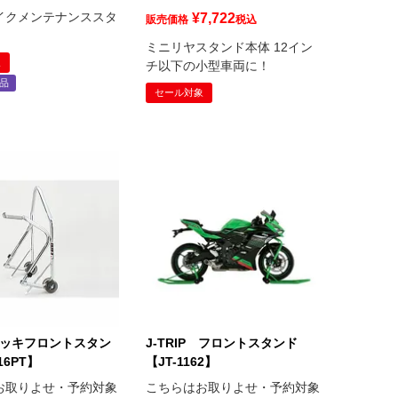
イクメンテナンススタ
¥
7,722
販売価格
税込
ミニリヤスタンド本体 12イン
象
チ以下の小型車両に！
品
セール対象
P メッキフロントスタン
J-TRIP フロントスタンド
16PT】
【JT-1162】
お取りよせ・予約対象
こちらはお取りよせ・予約対象