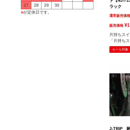
ド【NJT-
27
28
29
30
ラック
■
が定休日です。
通常販売価
¥
1
販売価格
片持ちスイ
「片持ちス
セール対象
J-TRIP