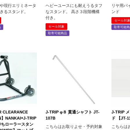
や現行エリミネータ
ヘビーユースにも耐えうるタフ
リヤ用バ
きるスタンド。
なスタンド。 高さ３段階機構
ンド
付き。
セール対
セール対象
品
取寄可能商
取寄可能商品
 CLEARANCE
J-TRIP φ８ 貫通シャフト JT-
J-TRI
N】NANKAI×J-TRIP
107B
ド 【JT-1
持ちローラースタン
こちらはお取りよせ・予約対象
こちらは