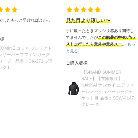
でしたもっと早ければよかっ
見た目より涼しい〜
手に取ったときズッシリ感あり期待し
てませんでしたが
この酷暑の中400㌔テ
様
スト走行したら意外や意外スー
...
もっ
KOMINE コミネ プロテクト
と見る
レザーハーフフィンガーグ
ローブ 品番：GK-271 ブラ
ご購入者様
ック L
【GRAND SUMMER
SALE】【在庫限り】
NANKAI ナンカイ エアフィ
ールメッシュパーカージャ
ケットⅢ 品番：SDW-4147
グレー XL