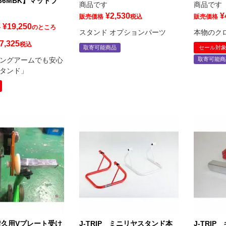
136MBK】マットブ
商品です
商品です
¥
2,530
¥
販売価格
税込
販売価格
¥
19,250
格
のところ
スタンド オプションパーツ
本物のク
7,325
税込
取寄可能商品
セール対
ングアームでも安心
取寄可能商
タンド」
 耐久用Vプレート受け
J-TRIP ミニリヤスタンド本
J-TRI