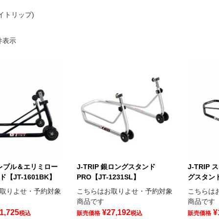
ジェイトリップ)
件表示
 黒レブル＆エリミロー
J-TRIP 銀ロングスタンド
J-TRI
【JT-1601BK】
PRO【JT-1231SL】
グスタンド
取りよせ・予約対象
こちらはお取りよせ・予約対象
こちらは
商品です
商品です
1,725
¥
27,192
¥
税込
販売価格
税込
販売価格