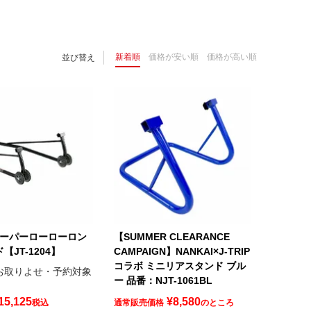
新着順
価格が安い順
価格が高い順
並び替え
P スーパーローローロン
【SUMMER CLEARANCE
【JT-1204】
CAMPAIGN】NANKAI×J-TRIP
コラボ ミニリアスタンド ブル
お取りよせ・予約対象
ー 品番：NJT-1061BL
15,125
¥
8,580
税込
通常販売価格
のところ