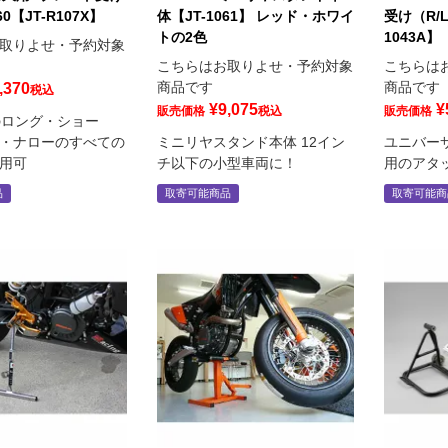
0【JT-R107X】
体【JT-1061】 レッド・ホワイ
受け（R/
トの2色
1043A】
取りよせ・予約対象
こちらはお取りよせ・予約対象
こちらは
商品です
商品です
,370
税込
¥
9,075
¥
販売価格
税込
販売価格
製のロング・ショー
・ナローのすべての
ミニリヤスタンド本体 12イン
ユニバー
用可
チ以下の小型車両に！
用のアタ
品
取寄可能商品
取寄可能商