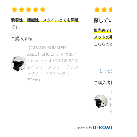
装着性、機能性、スタイルとても満足
探していたヘルメ
です。
販売終了してから半年
メットの事を知り探し
ご購入者様
こちらのオンラインサ
【GRAND SUMMER
SALE】SHOEI ショウエイ
ヘルメット J-FORCE IV ジ
ェイフォースフォー アンス
...
もっと見る
ラサイト メタリック L
(59cm)
ご購入者様
【在庫限り】
SHOEI ショ
ト J・O ジェ
ィッシュグリーン 