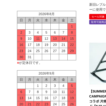
新旧レブル
ーに使用で
2026年8月
セール対象
日
月
火
水
木
金
土
取寄可能商
1
2
3
4
5
6
7
8
9
10
11
12
13
14
15
16
17
18
19
20
21
22
23
24
25
26
27
28
29
30
31
■
が定休日です。
2026年9月
日
月
火
水
木
金
土
1
2
3
4
5
【SUMMER
6
7
8
9
10
11
12
CAMPAIG
13
14
15
16
17
18
19
コラボ 片
20
21
22
23
24
25
26