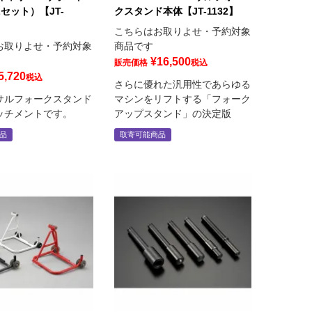
Lセット）【JT-
クスタンド本体【JT-1132】
こちらはお取りよせ・予約対象
お取りよせ・予約対象
商品です
¥
16,500
販売価格
税込
5,720
税込
さらに優れた汎用性であらゆる
サルフォークスタンド
マシンをリフトする「フォーク
ッチメントです。
アップスタンド」の決定版
品
取寄可能商品