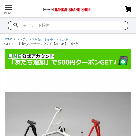
MENU
HOME
メンテナンス用品・オイル・ケミカル
J-TRIP 片持ちローラースタンド【JT-136】 全5色