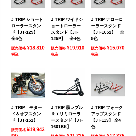
J-TRIP ショート
J-TRIP ワイドシ
J-TRIP ナローロ
ローラースタン
ョートローラー
ーラースタンド
ド【JT-125】
スタンド【JT-
【JT-1052】 全
全5色
125P】 全4色
5色
¥
18,810
¥
19,910
¥
15,070
販売価格
販売価格
販売価格
税込
税込
税込
J-TRIP モター
J-TRIP 黒レブル
J-TRIP フォーク
ド＆オフスタン
＆エリミローラ
アップスタンド
ド【JT-151】
ースタンド【JT-
【JT-113】 全4
1601BK】
色
¥
19,943
販売価格
¥
21,725
¥
17,875
税込