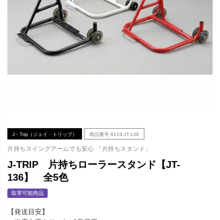
J・Trip（ジェイ・トリップ）
商品番号
8119-JT-136
片持ちスイングアームでも安心 「片持ちスタンド」
J-TRIP 片持ちローラースタンド【JT-
136】 全5色
取寄可能商品
【発送目安】