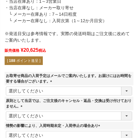
・当店在庫あり：1～3営業日
・当店在庫なし：メーカー取り寄せ
└ メーカー在庫あり：7～14日程度
└ メーカー在庫なし：入荷次第（1～12か月目安）
※発送目安は参考情報です。実際の発送時期はご注文後に改めて
ご案内いたします。
¥
20,625
販売価格
税込
[
188
ポイント進呈 ]
お取寄せ商品の入荷予定はメールでご案内いたします。お届けにはお時間を
要する場合がございます。
(
必
須
原則として当店では、ご注文後のキャンセル・返品・交換は受け付けており
)
ません。
(
必
須
情勢の影響により、入荷時期未定・入荷停止の場合あり
)
(
必