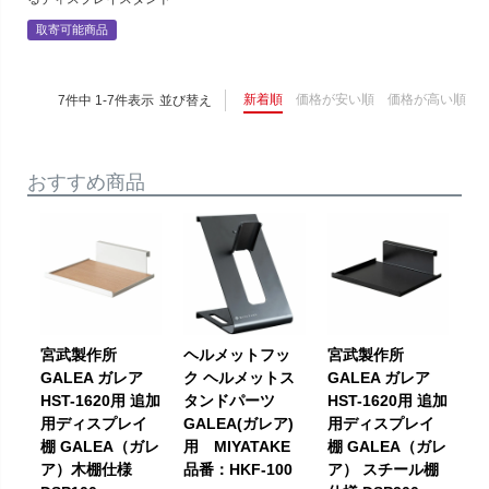
取寄可能商品
新着順
価格が安い順
価格が高い順
7
件中
1
-
7
件表示
並び替え
おすすめ商品
宮武製作所
ヘルメットフッ
宮武製作所
GALEA ガレア
ク ヘルメットス
GALEA ガレア
HST-1620用 追加
タンドパーツ
HST-1620用 追加
用ディスプレイ
GALEA(ガレア)
用ディスプレイ
棚 GALEA（ガレ
用 MIYATAKE
棚 GALEA（ガレ
ア）木棚仕様
品番：HKF-100
ア） スチール棚