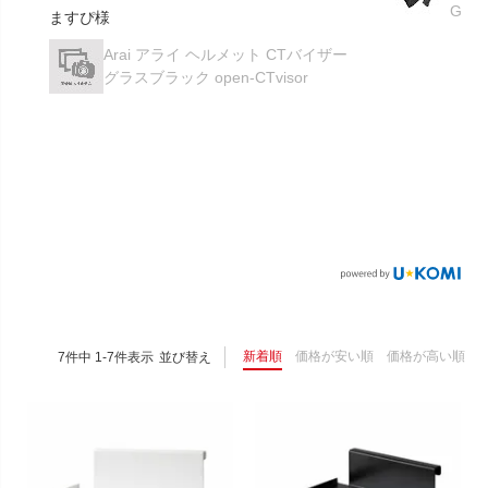
GK-
ますぴ様
Arai アライ ヘルメット CTバイザー
グラスブラック open-CTvisor
新着順
価格が安い順
価格が高い順
7
件中
1
-
7
件表示
並び替え