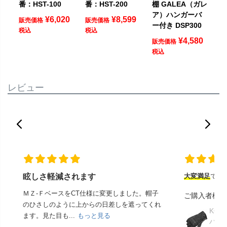
番：HST-100
番：HST-200
棚 GALEA（ガレ
ア）ハンガーバ
¥
6,020
¥
8,599
販売価格
販売価格
ー付き DSP300
税込
税込
¥
4,580
販売価格
税込
レビュー
眩しさ軽減されます
大変満足
でし
ＭＺ-ＦベースをCT仕様に変更しました。帽子
ご購入者様
のひさしのように上からの日差しを遮ってくれ
KOM
ます。見た目も...
もっと見る
ハー