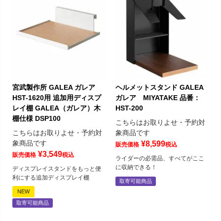
宮武製作所 GALEA ガレア
ヘルメットスタンド GALEA
HST-1620用 追加用ディスプ
ガレア MIYATAKE 品番：
レイ棚 GALEA（ガレア）木
HST-200
棚仕様 DSP100
こちらはお取りよせ・予約対
こちらはお取りよせ・予約対
象商品です
象商品です
¥
8,599
販売価格
税込
¥
3,549
販売価格
税込
ライダーの必需品、すべてがここ
に収納できる！
ディスプレイスタンドをもっと便
利にする追加ディスプレイ棚
取寄可能商品
NEW
取寄可能商品