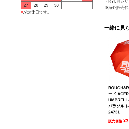
・RYUKIシ
27
28
29
30
※海外販売代
■
が定休日です。
一緒に見
ROUGH&
ード ACER
UMBREL
パラソル レ
24731
¥
3
販売価格