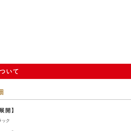
ついて
細
展開】
ラック