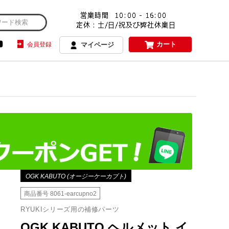
カート
会員登録
マイページ
OGK KABUTO (オージーケーカブト)
商品番号
8061-earcupno2
RYUKIシリーズ用の補修パーツ
OGK KABUTO ヘルメット イ