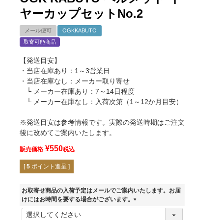
ヤーカップセットNo.2
メール便可
OGKKABUTO
取寄可能商品
【発送目安】
・当店在庫あり：1～3営業日
・当店在庫なし：メーカー取り寄せ
└ メーカー在庫あり：7～14日程度
└ メーカー在庫なし：入荷次第（1～12か月目安）
※発送目安は参考情報です。実際の発送時期はご注文
後に改めてご案内いたします。
¥
550
販売価格
税込
[
5
ポイント進呈 ]
お取寄せ商品の入荷予定はメールでご案内いたします。お届
けにはお時間を要する場合がございます。
(
必