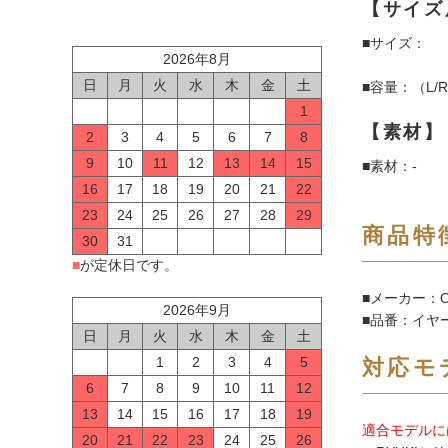
【サイズ
■サイズ：
2026年8月
日
月
火
水
木
金
土
■容量：（L/
1
【素材】
2
3
4
5
6
7
8
9
10
11
12
13
14
15
■素材：-
16
17
18
19
20
21
22
23
24
25
26
27
28
29
商品特
30
31
■
が定休日です。
■メーカー：O
2026年9月
■品番：イヤー
日
月
火
水
木
金
土
1
2
3
4
5
対応モ
6
7
8
9
10
11
12
13
14
15
16
17
18
19
適合モデルに
20
21
22
23
24
25
26