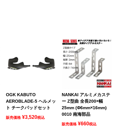
ロ
OGK KABUTO
NANKAI アルミメカステ
AEROBLADE-5 ヘルメッ
ー Z型曲 全長200×幅
ト チークパッドセット
25mm (Φ6mm×16mm)
0010 南海部品
¥
3,520
販売価格
税込
¥
660
販売価格
税込