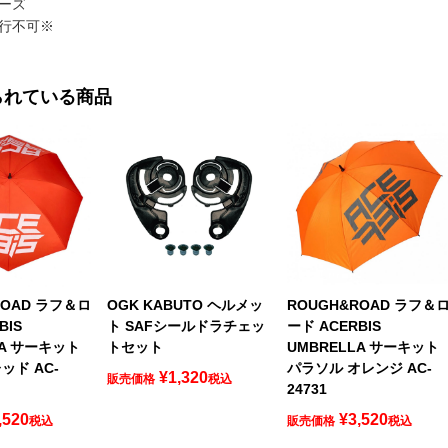
リーズ
行不可※
られている商品
ROAD ラフ＆ロ
OGK KABUTO ヘルメッ
ROUGH&ROAD ラフ＆
BIS
ト SAFシールドラチェッ
ード ACERBIS
LA サーキット
トセット
UMBRELLA サーキット
ッド AC-
パラソル オレンジ AC-
¥
1,320
販売価格
税込
24731
,520
¥
3,520
税込
販売価格
税込