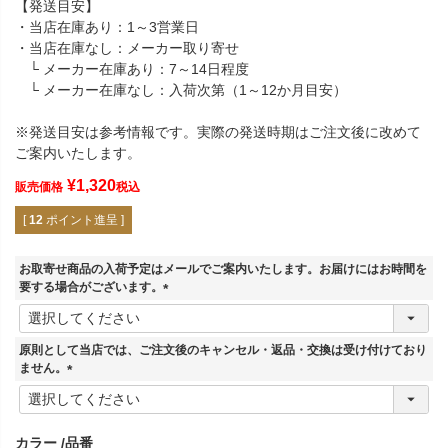
【発送目安】
・当店在庫あり：1～3営業日
・当店在庫なし：メーカー取り寄せ
└ メーカー在庫あり：7～14日程度
└ メーカー在庫なし：入荷次第（1～12か月目安）
※発送目安は参考情報です。実際の発送時期はご注文後に改めて
ご案内いたします。
¥
1,320
販売価格
税込
[
12
ポイント進呈 ]
お取寄せ商品の入荷予定はメールでご案内いたします。お届けにはお時間を
要する場合がございます。
(
必
須
原則として当店では、ご注文後のキャンセル・返品・交換は受け付けており
)
ません。
(
必
須
カラー
品番
)