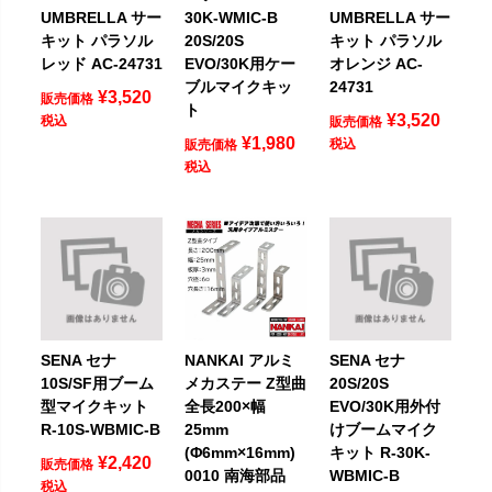
UMBRELLA サー
30K-WMIC-B
UMBRELLA サー
キット パラソル
20S/20S
キット パラソル
レッド AC-24731
EVO/30K用ケー
オレンジ AC-
ブルマイクキッ
24731
¥
3,520
販売価格
ト
¥
3,520
税込
販売価格
¥
1,980
税込
販売価格
税込
SENA セナ
NANKAI アルミ
SENA セナ
10S/SF用ブーム
メカステー Z型曲
20S/20S
型マイクキット
全長200×幅
EVO/30K用外付
R-10S-WBMIC-B
25mm
けブームマイク
(Φ6mm×16mm)
キット R-30K-
¥
2,420
販売価格
0010 南海部品
WBMIC-B
税込