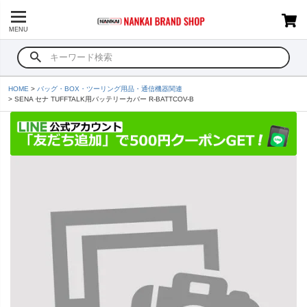
MENU
HOME
バッグ・BOX・ツーリング用品・通信機器関連
SENA セナ TUFFTALK用バッテリーカバー R-BATTCOV-B