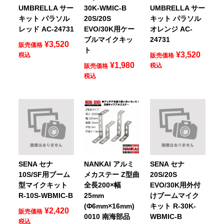
UMBRELLA サー
30K-WMIC-B
UMBRELLA サー
キット パラソル
20S/20S
キット パラソル
レッド AC-24731
EVO/30K用ケー
オレンジ AC-
ブルマイクキッ
24731
¥
3,520
販売価格
ト
¥
3,520
税込
販売価格
¥
1,980
税込
販売価格
税込
SENA セナ
NANKAI アルミ
SENA セナ
10S/SF用ブーム
メカステー Z型曲
20S/20S
型マイクキット
全長200×幅
EVO/30K用外付
R-10S-WBMIC-B
25mm
けブームマイク
(Φ6mm×16mm)
キット R-30K-
¥
2,420
販売価格
0010 南海部品
WBMIC-B
税込