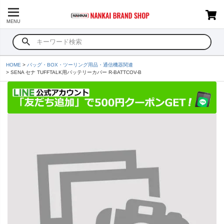
MENU
HOME
バッグ・BOX・ツーリング用品・通信機器関連
SENA セナ TUFFTALK用バッテリーカバー R-BATTCOV-B