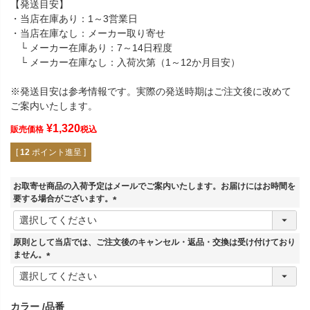
【発送目安】
・当店在庫あり：1～3営業日
・当店在庫なし：メーカー取り寄せ
└ メーカー在庫あり：7～14日程度
└ メーカー在庫なし：入荷次第（1～12か月目安）
※発送目安は参考情報です。実際の発送時期はご注文後に改めて
ご案内いたします。
¥
1,320
販売価格
税込
[
12
ポイント進呈 ]
お取寄せ商品の入荷予定はメールでご案内いたします。お届けにはお時間を
要する場合がございます。
(
必
須
原則として当店では、ご注文後のキャンセル・返品・交換は受け付けており
)
ません。
(
必
須
カラー
品番
)