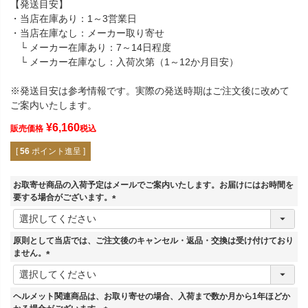
【発送目安】
・当店在庫あり：1～3営業日
・当店在庫なし：メーカー取り寄せ
└ メーカー在庫あり：7～14日程度
└ メーカー在庫なし：入荷次第（1～12か月目安）
※発送目安は参考情報です。実際の発送時期はご注文後に改めて
ご案内いたします。
¥
6,160
販売価格
税込
[
56
ポイント進呈 ]
お取寄せ商品の入荷予定はメールでご案内いたします。お届けにはお時間を
要する場合がございます。
(
必
須
原則として当店では、ご注文後のキャンセル・返品・交換は受け付けており
)
ません。
(
必
須
ヘルメット関連商品は、お取り寄せの場合、入荷まで数か月から1年ほどか
)