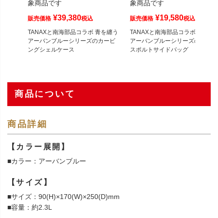
象商品です
象商品です
¥
39,380
¥
19,580
販売価格
税込
販売価格
税込
TANAXと南海部品コラボ 青を纏う
TANAXと南海部品コラボ 青を纏
アーバンブルーシリーズのカービ
アーバンブルーシリーズのライト
ングシェルケース
スポルトサイドバッグ
商品について
商品詳細
【カラー展開】
■カラー：アーバンブルー
【サイズ】
■サイズ：90(H)×170(W)×250(D)mm
■容量：約2.3L