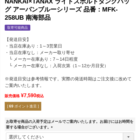
NANKAI×TANAX ライトスポルトタンクバッ
グ アーバンブルーシリーズ 品番：MFK‐
258UB 南海部品
取寄可能商品
【発送目安】
・当店在庫あり：1～3営業日
・当店在庫なし：メーカー取り寄せ
└ メーカー在庫あり：7～14日程度
└ メーカー在庫なし：入荷次第（1～12か月目安）
※発送目安は参考情報です。実際の発送時期はご注文後に改めて
ご案内いたします。
¥
7,590
販売価格
税込
[
69
ポイント進呈 ]
お取寄せ商品の入荷予定はメールでご案内いたします。お届けにはお時間を
要する場合がございます。
(
必