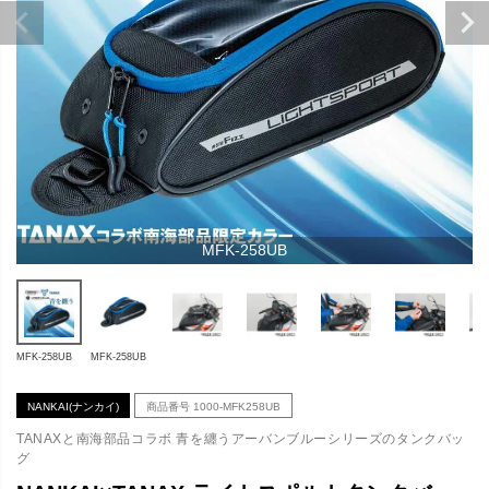
MFK-258UB
MFK-258UB
MFK-258UB
NANKAI(ナンカイ)
商品番号
1000-MFK258UB
TANAXと南海部品コラボ 青を纏うアーバンブルーシリーズのタンクバッ
グ