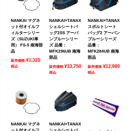
NANKAI マグネ
NANKAI×TANAX
NANKAI×TANAX
ット付オイルフ
シェルシートバ
スポルトシート
ィルターシリー
ッグ2SS アーバ
バッグ2 アーバン
ズ（SUZUKI車
ンブルーシリー
ブルーシリーズ
用） FS-5 南海部
ズ 品番：
品番：
品
MFK296UB 南海
MFK284UB 南海
部品
部品
¥
1,320
販売価格
¥
13,750
¥
12,980
税込
販売価格
販売価格
税込
税込
NANKAI マグネ
NANKAI×TANAX
ット付オイルフ
シェルシートバ