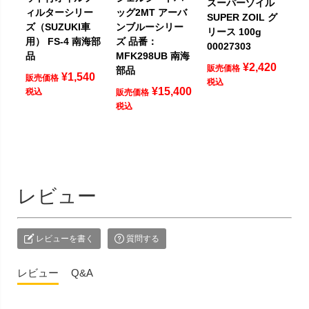
スーパーゾイル
ィルターシリー
ッグ2MT アーバ
SUPER ZOIL グ
ズ（SUZUKI車
ンブルーシリー
リース 100g
用） FS-4 南海部
ズ 品番：
00027303
品
MFK298UB 南海
¥
2,420
販売価格
部品
¥
1,540
販売価格
税込
¥
15,400
税込
販売価格
税込
レビュー
レビューを書く
質問する
レビュー
Q&A