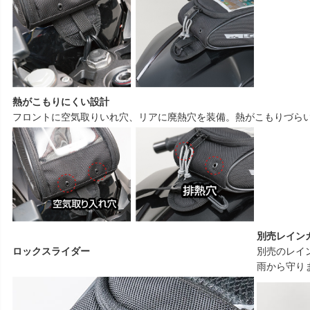
熱がこもりにくい設計
フロントに空気取りいれ穴、リアに廃熱穴を装備。熱がこもりづら
別売レイン
ロックスライダー
別売のレイン
雨から守り