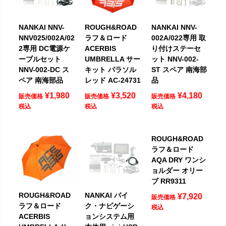
NANKAI NNV-
ROUGH&ROAD
NANKAI NNV-
NNV025/002A/02
ラフ＆ロード
002A/022専用 取
2専用 DC電源ケ
ACERBIS
り付けステーセ
ーブルセット
UMBRELLA サー
ット NNV-002-
NNV-002-DC ス
キット パラソル
ST スペア 南海部
ペア 南海部品
レッド AC-24731
品
¥
1,980
¥
3,520
¥
4,180
販売価格
販売価格
販売価格
税込
税込
税込
ROUGH&ROAD
ラフ＆ロード
AQA DRY ワンシ
ョルダー オリー
ブ RR9311
ROUGH&ROAD
NANKAI バイ
¥
7,920
販売価格
ラフ＆ロード
ク・ナビゲーシ
税込
ACERBIS
ョンシステム用