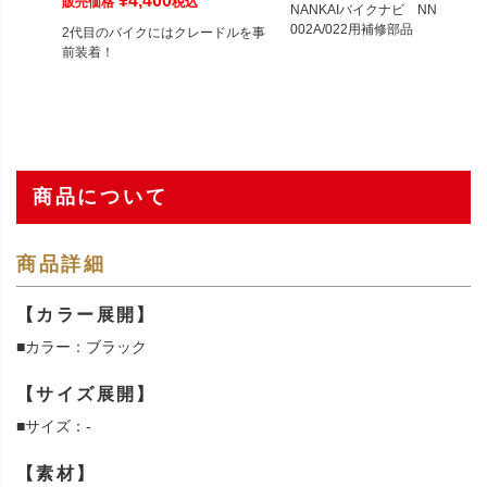
¥
4,400
販売価格
税込
NANKAIバイクナビ NNV-
002A/022用補修部品
2代目のバイクにはクレードルを事
前装着！
商品について
商品詳細
【カラー展開】
■カラー：ブラック
【サイズ展開】
■サイズ：-
【素材】