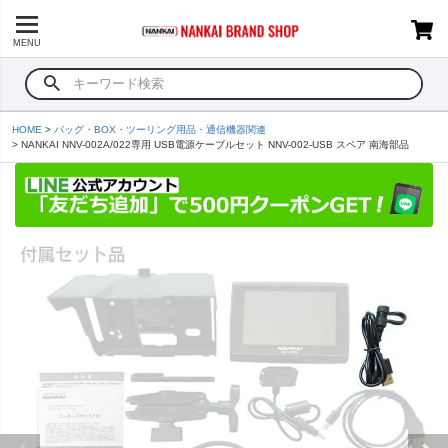
MENU
HOME
バッグ・BOX・ツーリング用品・通信機器関連
NANKAI NNV-002A/022専用 USB電源ケーブルセット NNV-002-USB スペア 南海部品