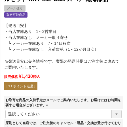
メール便可
取寄可能商品
【発送目安】
・当店在庫あり：1～3営業日
・当店在庫なし：メーカー取り寄せ
└ メーカー在庫あり：7～14日程度
└ メーカー在庫なし：入荷次第（1～12か月目安）
※発送目安は参考情報です。実際の発送時期はご注文後に改めて
ご案内いたします。
¥
1,430
販売価格
税込
[
13
ポイント進呈 ]
お取寄せ商品の入荷予定はメールでご案内いたします。お届けにはお時間を
要する場合がございます。
(
必
須
原則として当店では、ご注文後のキャンセル・返品・交換は受け付けており
)