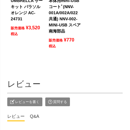
UMBRELLA サー
本体用mini-USB
キット パラソル
コートﾞ(NNV-
オレンジ AC-
001A/002A/022
24731
共通) NNV-002-
MINI-USB スペア
¥
3,520
販売価格
南海部品
税込
¥
770
販売価格
税込
レビュー
レビューを書く
質問する
レビュー
Q&A