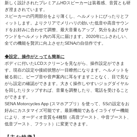
新しく設計されたプレミアムHDスピーカーは装着感、音質とも研
ぎ澄まされています。
スピーカーの円周部分をより薄くし、ヘルメットにぴったりとフ
ィットします。よりクリアでメリハリの効いた低音や高音サウン
ドをお好みに合わせて調整、最大音量もアップ、気分をあげるサ
ウンドをヘルメット内の耳元に届けます。2020年にふさわしい、
全ての機能を贅沢に向上させたSENAの自信作です。
◆設定、操作がとっても簡単に
ボディに付いたLCDスクリーンを見ながら、操作設定ができま
す。現在の設定や接続状態が一目瞭然になります。ヘルメットを
被る前に、ビープ音や音声案内に耳をすますことなく、目で見な
がら設定の確認ができます。大きく操作しやすいジョグダイヤル
を回したりタップすれば、音量を調整したり、電話を受けること
ができます。
SENA Motorcycles App (スマホアプリ）を使って、5Sの設定をお
好みにカスタマイズ可能です。最新機能であるイコライザー機能
により、オーディオ音質を4種類（高音ブースト、中音ブースト、
低音ブースト、フラット）に変更できます。