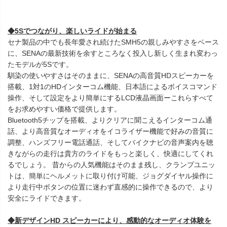
◆5Sでつながり、楽しいライドが始まる
セナ製品の中でも長年愛され続けたSMH5の親しみやすさをベース
に、SENAの最新技術を余すところなく投入し新しく生まれ変わっ
たモデルが5Sです。
馴染の使いやすさはそのままに、SENAの高音質HDスピーカーを
搭載、1対1のHDインターコム機能、日本語によるボイスコマンド
操作、そして設定をより簡単にするLCD液晶画面ーこれらすべて
をお求めやすい価格で提供します。
Bluetooth5チップを搭載、よりクリアに聞こえるインターコム通
話、より高音質なオーディオをイコライザー機能で好みの音質に
調整、ハンズフリー電話通話、そしてバイクナビの音声案内を聴
きながらの走行は貴方のライドをもっと楽しく、快適にしてくれ
るでしょう。 昔からの人気機能はそのまま残し、クランプユニッ
トは、簡単にヘルメットに取り付け可能、ジョグダイヤル操作に
より走行中ボタンの位置に迷わず直感的に操作できるので、より
安全にライドできます。
◆新デザインHD スピーカーにより、感動的なオーディオ体験を