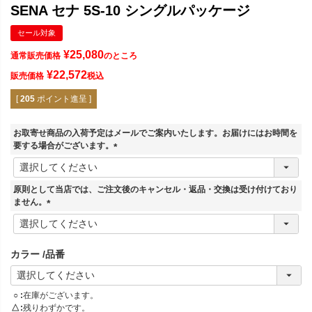
SENA セナ 5S-10 シングルパッケージ
セール対象
¥
25,080
通常販売価格
のところ
¥
22,572
販売価格
税込
[
205
ポイント進呈 ]
お取寄せ商品の入荷予定はメールでご案内いたします。お届けにはお時間を
要する場合がございます。
(
必
須
原則として当店では、ご注文後のキャンセル・返品・交換は受け付けており
)
ません。
(
必
須
カラー
品番
)
○
在庫がございます。
△
残りわずかです。