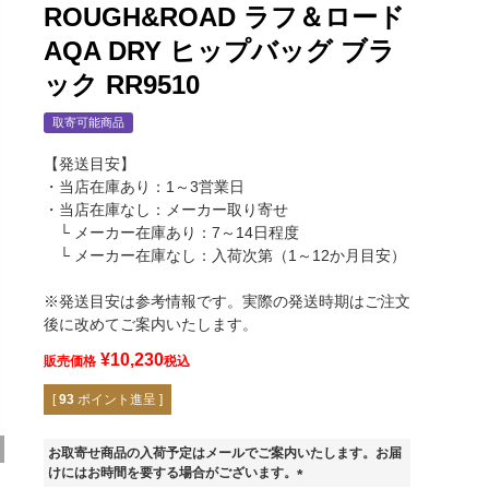
ROUGH&ROAD ラフ＆ロード
AQA DRY ヒップバッグ ブラ
ック RR9510
取寄可能商品
【発送目安】
・当店在庫あり：1～3営業日
・当店在庫なし：メーカー取り寄せ
└ メーカー在庫あり：7～14日程度
└ メーカー在庫なし：入荷次第（1～12か月目安）
※発送目安は参考情報です。実際の発送時期はご注文
後に改めてご案内いたします。
¥
10,230
販売価格
税込
[
93
ポイント進呈 ]
お取寄せ商品の入荷予定はメールでご案内いたします。お届
けにはお時間を要する場合がございます。