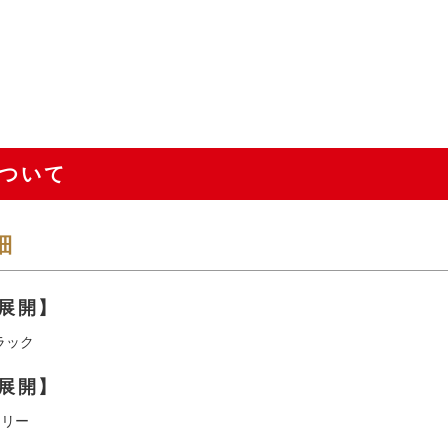
ついて
細
展開】
ラック
展開】
フリー