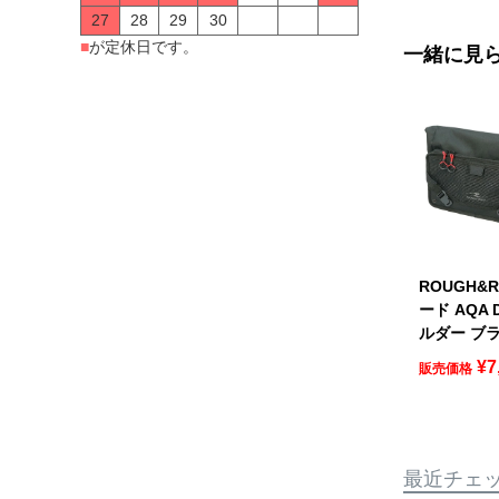
27
28
29
30
■
が定休日です。
一緒に見
ROUGH&
ード AQA 
ルダー ブラ
¥
7
販売価格
最近チェ