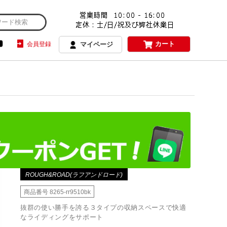
カート
会員登録
マイページ
ROUGH&ROAD(ラフアンドロード)
商品番号
8265-rr9510bk
抜群の使い勝手を誇る３タイプの収納スペースで快適
なライディングをサポート