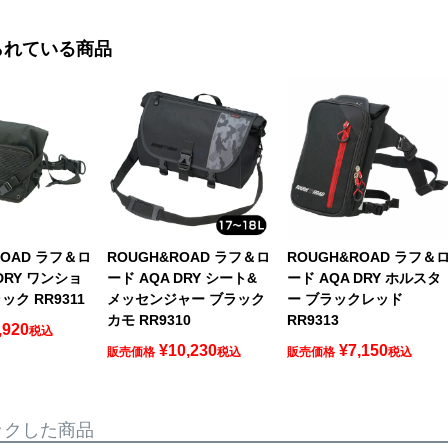
られている商品
ROAD ラフ＆ロ
ROUGH&ROAD ラフ＆ロ
ROUGH&ROAD ラフ＆
DRY ワンショ
ード AQA DRY シート&
ード AQA DRY ホルスタ
ック RR9311
メッセンジャー ブラック
ー ブラックレッド
カモ RR9310
RR9313
,920
税込
¥
10,230
¥
7,150
販売価格
税込
販売価格
税込
ックした商品