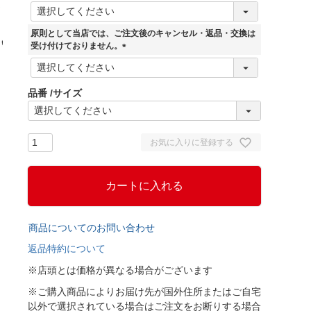
(
必
須
原則として当店では、ご注文後のキャンセル・返品・交換は
)
受け付けておりません。
(
必
須
品番
サイズ
)
お気に入りに登録する
カートに入れる
商品についてのお問い合わせ
返品特約について
※店頭とは価格が異なる場合がございます
※ご購入商品によりお届け先が国外住所またはご自宅
以外で選択されている場合はご注文をお断りする場合