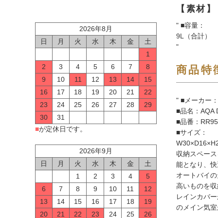
【素材】
" ■容量：
2026年8月
9L（合計）
日
月
火
水
木
金
土
"
1
2
3
4
5
6
7
8
商品特
9
10
11
12
13
14
15
16
17
18
19
20
21
22
" ■メーカー
23
24
25
26
27
28
29
■品名：AQA
30
31
■品番：RR95
■
が定休日です。
■サイズ：
W30×D16×
2026年9月
収納スペース
日
月
火
水
木
金
土
能となり、快
オートバイの
1
2
3
4
5
高いものを収
6
7
8
9
10
11
12
レインカバー
13
14
15
16
17
18
19
のメイン気室
20
21
22
23
24
25
26