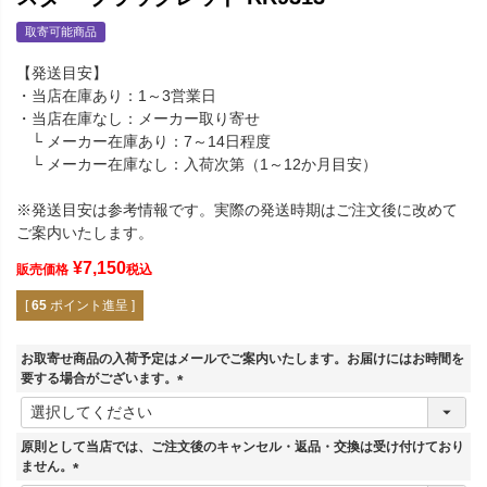
取寄可能商品
【発送目安】
・当店在庫あり：1～3営業日
・当店在庫なし：メーカー取り寄せ
└ メーカー在庫あり：7～14日程度
└ メーカー在庫なし：入荷次第（1～12か月目安）
※発送目安は参考情報です。実際の発送時期はご注文後に改めて
ご案内いたします。
¥
7,150
販売価格
税込
[
65
ポイント進呈 ]
お取寄せ商品の入荷予定はメールでご案内いたします。お届けにはお時間を
要する場合がございます。
(
必
須
原則として当店では、ご注文後のキャンセル・返品・交換は受け付けており
)
ません。