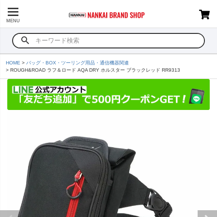
MENU
HOME
バッグ・BOX・ツーリング用品・通信機器関連
ROUGH&ROAD ラフ＆ロード AQA DRY ホルスター ブラックレッド RR9313