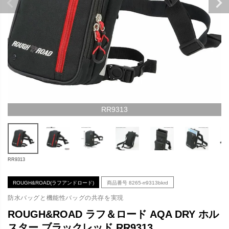
RR9313
RR9313
ROUGH&ROAD(ラフアンドロード)
商品番号
8265-rr9313bkrd
防水バッグと機能性バッグの共存を実現
ROUGH&ROAD ラフ＆ロード AQA DRY ホル
スター ブラックレッド RR9313