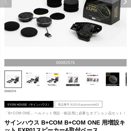
00082576
00082576
SYGN HOUSE（サインハウス）
商品番号
8103-Expansionkit02
「B+COM ONE」ヘルメット増設・移設用に必要なオプション品セット！
サインハウス B+COM B+COM ONE 用増設キ
ット EXP01スピーカー&取付ベース