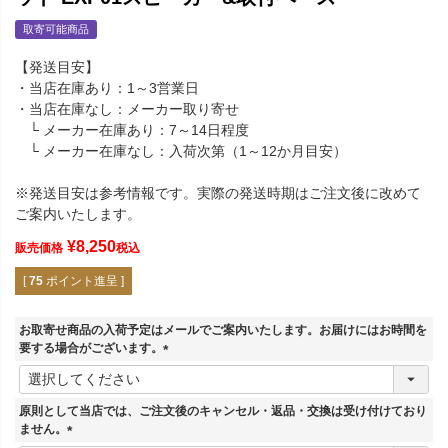
取寄可能商品
【発送目安】
・当店在庫あり：1～3営業日
・当店在庫なし：メーカー取り寄せ
└ メーカー在庫あり：7～14日程度
└ メーカー在庫なし：入荷次第（1～12か月目安）
※発送目安は参考情報です。実際の発送時期はご注文後に改めて
ご案内いたします。
¥
8,250
販売価格
税込
[
75
ポイント進呈 ]
お取寄せ商品の入荷予定はメールでご案内いたします。お届けにはお時間を
要する場合がございます。
(
必
須
原則として当店では、ご注文後のキャンセル・返品・交換は受け付けており
)
ません。