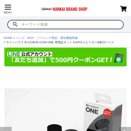
MENU
HOME
バッグ・BOX・ツーリング用品・通信機器関連
サインハウス B+COM B+COM ONE 用増設キット EXP01スピーカー&取付ベース