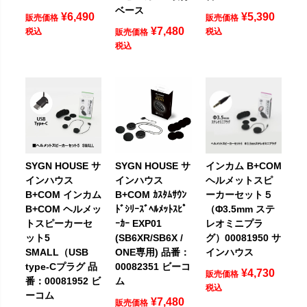
ベース
¥
6,490
¥
5,390
販売価格
販売価格
¥
7,480
税込
税込
販売価格
税込
SYGN HOUSE サ
SYGN HOUSE サ
インカム B+COM
インハウス
インハウス
ヘルメットスピ
B+COM インカム
B+COM ｶｽﾀﾑｻｳﾝ
ーカーセット５
B+COM ヘルメッ
ﾄﾞｼﾘｰｽﾞﾍﾙﾒｯﾄｽﾋﾟ
（Φ3.5mm ステ
トスピーカーセ
ｰｶｰ EXP01
レオミニプラ
ット5
(SB6XR/SB6X /
グ）00081950 サ
SMALL（USB
ONE専用) 品番：
インハウス
type-Cプラグ 品
00082351 ビーコ
¥
4,730
販売価格
番：00081952 ビ
ム
税込
ーコム
¥
7,480
販売価格