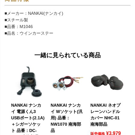
■メーカー：NANKAI(ナンカイ)
■スチール製
■品番：M1046
■品名：ウインカーステー
一緒に見られている商品
NANKAI ナンカ
NANKAI ナンカ
NANKAI ネオプ
イ 電源くん3
イ Wソケット(汎
レーンハンドル
USBポート(2.1A)
用) 品番：
カバー NHC-01
＋シガーソケッ
NW1070 南海部
南海部品
ト 品番：DC-
品
¥
3,979
販売価格