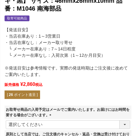
キ・黒】 サイズ：46mmx26mmx10mm 品
番：M1046 南海部品
取寄可能商品
【発送目安】
・当店在庫あり：1～3営業日
・当店在庫なし：メーカー取り寄せ
└ メーカー在庫あり：7～14日程度
└ メーカー在庫なし：入荷次第（1～12か月目安）
※発送目安は参考情報です。実際の発送時期はご注文後に改めて
ご案内いたします。
¥
2,860
販売価格
税込
[
26
ポイント進呈 ]
お取寄せ商品の入荷予定はメールでご案内いたします。お届けにはお時間を
要する場合がございます。
(
必
須
原則として当店では、ご注文後のキャンセル・返品・交換は受け付けており