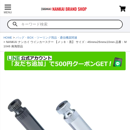
MENU
HOME
バッグ・BOX・ツーリング用品・通信機器関連
NANKAI ナンカイ ウインカーステー 【メッキ・黒】 サイズ：46mmx26mmx10mm 品番：M
1046 南海部品