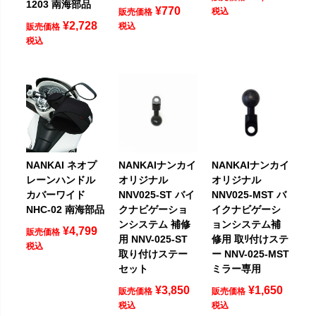
1203 南海部品
¥
770
税込
販売価格
¥
2,728
税込
販売価格
税込
NANKAI ネオプ
NANKAIナンカイ
NANKAIナンカイ
レーンハンドル
オリジナル
オリジナル
カバーワイド
NNV025-ST バイ
NNV025-MST バ
NHC-02 南海部品
クナビゲーショ
イクナビゲーシ
ンシステム 補修
ョンシステム補
¥
4,799
販売価格
用 NNV-025-ST
修用 取ﾘ付けステ
税込
取り付けステー
ー NNV-025-MST
セット
ミラー専用
¥
3,850
¥
1,650
販売価格
販売価格
税込
税込