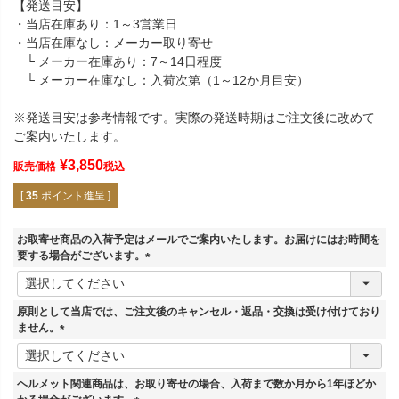
【発送目安】
・当店在庫あり：1～3営業日
・当店在庫なし：メーカー取り寄せ
└ メーカー在庫あり：7～14日程度
└ メーカー在庫なし：入荷次第（1～12か月目安）
※発送目安は参考情報です。実際の発送時期はご注文後に改めて
ご案内いたします。
¥
3,850
販売価格
税込
[
35
ポイント進呈 ]
お取寄せ商品の入荷予定はメールでご案内いたします。お届けにはお時間を
要する場合がございます。
(
必
須
原則として当店では、ご注文後のキャンセル・返品・交換は受け付けており
)
ません。
(
必
須
ヘルメット関連商品は、お取り寄せの場合、入荷まで数か月から1年ほどか
)