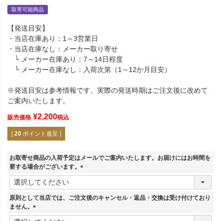
取寄可能商品
【発送目安】
・当店在庫あり：1～3営業日
・当店在庫なし：メーカー取り寄せ
└ メーカー在庫あり：7～14日程度
└ メーカー在庫なし：入荷次第（1～12か月目安）
※発送目安は参考情報です。実際の発送時期はご注文後に改めて
ご案内いたします。
¥
2,200
販売価格
税込
[
20
ポイント進呈 ]
お取寄せ商品の入荷予定はメールでご案内いたします。お届けにはお時間を
要する場合がございます。
(
必
須
原則として当店では、ご注文後のキャンセル・返品・交換は受け付けており
)
ません。
(