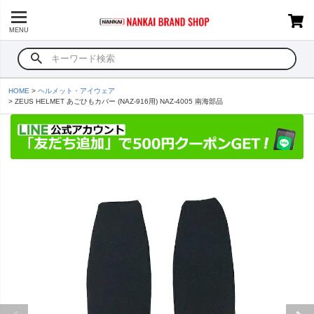
MENU
HOME
ヘルメット・アイウェア
ZEUS HELMET あごひもカバー (NAZ-916用) NAZ-4005 南海部品