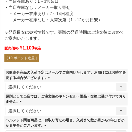
・当店在庫あり：1～3営業日
・当店在庫なし：メーカー取り寄せ
└ メーカー在庫あり：7～14日程度
└ メーカー在庫なし：入荷次第（1～12か月目安）
※発送目安は参考情報です。実際の発送時期はご注文後に改めて
ご案内いたします。
¥
1,100
販売価格
税込
[
10
ポイント進呈 ]
お取寄せ商品の入荷予定はメールでご案内いたします。お届けにはお時間を
要する場合がございます。
(
必
須
原則として当店では、ご注文後のキャンセル・返品・交換は受け付けており
)
ません。
(
必
須
ヘルメット関連商品は、お取り寄せの場合、入荷まで数か月から1年ほどか
)
かる場合がございます。
(