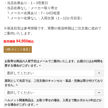
・当店在庫あり：1～3営業日
・当店在庫なし：メーカー取り寄せ
└ メーカー在庫あり：7～14日程度
└ メーカー在庫なし：入荷次第（1～12か月目安）
※発送目安は参考情報です。実際の発送時期はご注文後に改めて
ご案内いたします。
¥
4,950
販売価格
税込
[
45
ポイント進呈 ]
お取寄せ商品の入荷予定はメールでご案内いたします。お届けにはお時間を
要する場合がございます。
(
必
須
原則として当店では、ご注文後のキャンセル・返品・交換は受け付けており
)
ません。
(
必
須
ヘルメット関連商品は、お取り寄せの場合、入荷まで数か月から1年ほどか
)
かる場合がございます。