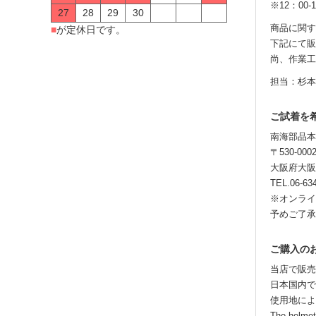
※12：0
27
28
29
30
商品に関す
■
が定休日です。
下記にて販
尚、作業工
担当：杉本
ご試着を
南海部品本
〒530-000
大阪府大阪
TEL.06-
※オンライ
予めご了承
ご購入の
当店で販売
日本国内で
使用地によ
The helmet