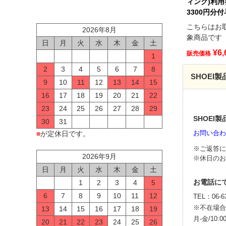
ィング)利用
3300円分付
こちらはお
2026年8月
象商品です
日
月
火
水
木
金
土
¥
6,
販売価格
1
2
3
4
5
6
7
8
SHOEI
9
10
11
12
13
14
15
16
17
18
19
20
21
22
23
24
25
26
27
28
29
SHOE
30
31
お問い合わ
■
が定休日です。
※ご返答に
2026年9月
※休日のお
日
月
火
水
木
金
土
お電話に
1
2
3
4
5
6
7
8
9
10
11
12
TEL：06-63
※不在場合
13
14
15
16
17
18
19
月-金/10:00
20
21
22
23
24
25
26