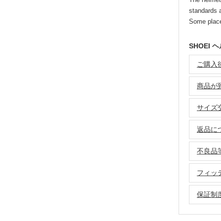
standards 
Some place
SHOEI
ご購入後
商品が
サイズ
返品に
不良品
フィッ
保証制