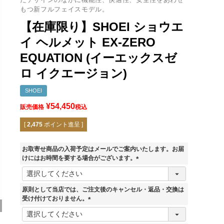
もつ新フルフェイスモデル。
【在庫限り】SHOEI ショウエ
イ ヘルメット EX-ZERO
EQUATION (イーエックスゼ
ロ イクエージョン)
SHOEI
¥
54,450
販売価格
税込
[
2,475
ポイント進呈 ]
お取寄せ商品の入荷予定はメールでご案内いたします。お届
けにはお時間を要する場合がございます。
(
必
須
原則として当店では、ご注文後のキャンセル・返品・交換は
)
受け付けておりません。
TC-2(BLUE/WHITE)
(
必