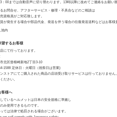
0-13：00までは自動音声に切り替わります。13時以降に改めてご連絡をお願い
るお問合せ、アフターサービス・修理・不具合などのご相談は
売資格員がご対応致します。
賃が発生する場合や部品代金、発送を伴う場合の往復発送送料などはお客様
,池内
希望するお客様
店にて行っております。
2
市北区曾根崎新地2丁目3-10
6344-1588 定休日：火曜日（祝祭日は営業)
ンストアにてご購入された商品の店頭受け取りサービスは行っておりません
ください。
お客様へ
しているヘルメットは日本の安全規格に準拠し
のみ使用できるものです。
っては法律で処罰される場合がございます。
s we sell comply with Japanese safety