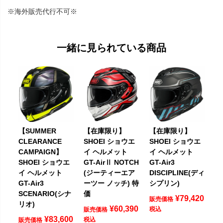
※海外販売代行不可※
一緒に見られている商品
【SUMMER
【在庫限り】
【在庫限り】
CLEARANCE
SHOEI ショウエ
SHOEI ショウエ
CAMPAIGN】
イ ヘルメット
イ ヘルメット
SHOEI ショウエ
GT-AirⅡ NOTCH
GT-Air3
イ ヘルメット
(ジーティーエア
DISCIPLINE(ディ
GT-Air3
ーツー ノッチ) 特
シプリン)
SCENARIO(シナ
価
¥
79,420
販売価格
リオ)
¥
60,390
税込
販売価格
¥
83,600
税込
販売価格