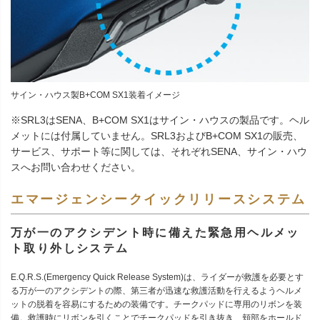
サイン・ハウス製B+COM SX1装着イメージ
※SRL3はSENA、B+COM SX1はサイン・ハウスの製品です。ヘル
メットには付属していません。SRL3およびB+COM SX1の販売、
サービス、サポート等に関しては、それぞれSENA、サイン・ハウ
スへお問い合わせください。
エマージェンシークイックリリースシステム
万が一のアクシデント時に備えた緊急用ヘルメッ
ト取り外しシステム
E.Q.R.S.(Emergency Quick Release System)は、ライダーが救護を必要とす
る万が一のアクシデントの際、第三者が迅速な救護活動を行えるようヘルメ
ットの脱着を容易にするための装備です。チークパッドに専用のリボンを装
備。救護時にリボンを引くことでチークパッドを引き抜き、頬部をホールド