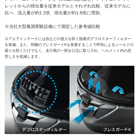
レットからの排出量を従来モデルとそれぞれ比較。従来モデルに
比べ、流入量が約1.2倍、排出量が約1.8倍に増加。
※当社大型風洞実験設備にて測定した参考値比較
ロアエアインテークには虫などの侵入を防ぐ脱着式デフロスターフィルター
を装備。また、同梱のブレスガードKを装着することで呼気によるシールドの
曇りを防ぐだけでなく、走行風の一部を口元に取り入れ、ヘルメット内の息
苦しさを低減します。