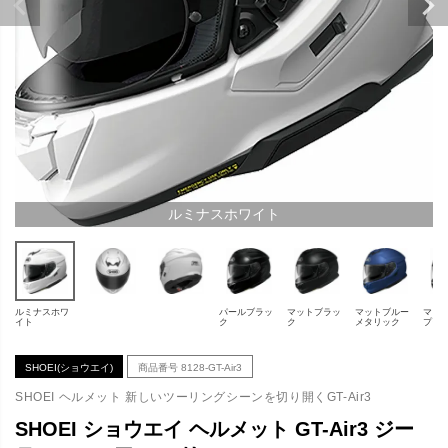
ルミナスホワイト
ルミナスホワ
パールブラッ
マットブラッ
マットブルー
マッ
イト
ク
ク
メタリック
プグ
SHOEI(ショウエイ)
商品番号
8128-GT-Air3
SHOEI ヘルメット 新しいツーリングシーンを切り開くGT-Air3
SHOEI ショウエイ ヘルメット GT-Air3 ジー