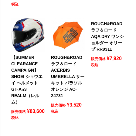
税込
ROUGH&ROAD
ラフ＆ロード
AQA DRY ワンシ
ョルダー オリー
ブ RR9311
【SUMMER
ROUGH&ROAD
¥
7,920
販売価格
CLEARANCE
ラフ＆ロード
税込
CAMPAIGN】
ACERBIS
SHOEI ショウエ
UMBRELLA サー
イ ヘルメット
キット パラソル
GT-Air3
オレンジ AC-
REALM（レル
24731
ム）
¥
3,520
販売価格
¥
83,600
税込
販売価格
税込