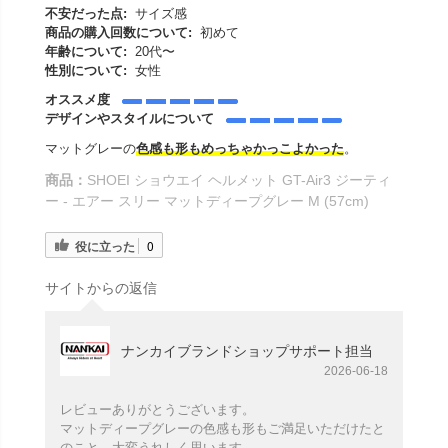
不安だった点:
サイズ感
商品の購入回数について:
初めて
年齢について:
20代〜
性別について:
女性
オススメ度
デザインやスタイルについて
マットグレーの
色感も形もめっちゃかっこよかった
。
商品：
SHOEI ショウエイ ヘルメット GT-Air3 ジーティ
ー - エアー スリー マットディープグレー M (57cm)
役に立った
0
サイトからの返信
ナンカイブランドショップサポート担当
2026-06-18
レビューありがとうございます。
マットディープグレーの色感も形もご満足いただけたと
のこと、大変うれしく思います。