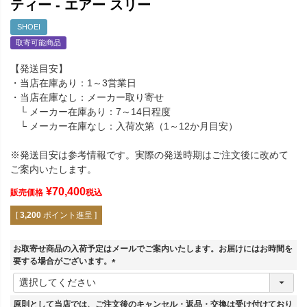
ティー - エアー スリー
SHOEI
取寄可能商品
【発送目安】
・当店在庫あり：1～3営業日
・当店在庫なし：メーカー取り寄せ
└ メーカー在庫あり：7～14日程度
└ メーカー在庫なし：入荷次第（1～12か月目安）
※発送目安は参考情報です。実際の発送時期はご注文後に改めて
ご案内いたします。
¥
70,400
販売価格
税込
[
3,200
ポイント進呈 ]
お取寄せ商品の入荷予定はメールでご案内いたします。お届けにはお時間を
要する場合がございます。
(
必
須
原則として当店では、ご注文後のキャンセル・返品・交換は受け付けており