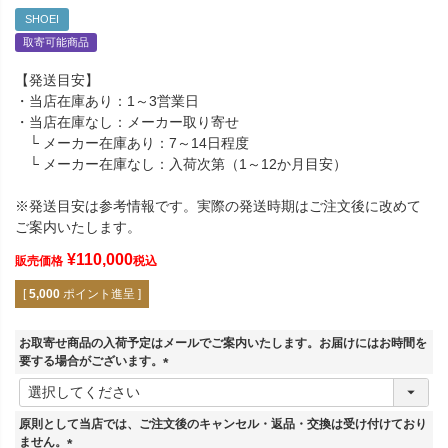
SHOEI
取寄可能商品
【発送目安】
・当店在庫あり：1～3営業日
・当店在庫なし：メーカー取り寄せ
└ メーカー在庫あり：7～14日程度
└ メーカー在庫なし：入荷次第（1～12か月目安）
※発送目安は参考情報です。実際の発送時期はご注文後に改めて
ご案内いたします。
¥
110,000
販売価格
税込
[
5,000
ポイント進呈 ]
お取寄せ商品の入荷予定はメールでご案内いたします。お届けにはお時間を
要する場合がございます。
(
必
須
原則として当店では、ご注文後のキャンセル・返品・交換は受け付けており
)
ません。