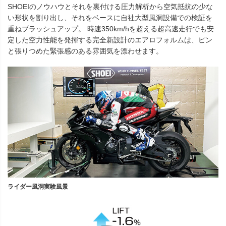
SHOEIのノウハウとそれを裏付ける圧力解析から空気抵抗の少な
い形状を割り出し、それをベースに自社大型風洞設備での検証を
重ねブラッシュアップ。 時速350km/hを超える超高速走行でも安
定した空力性能を発揮する完全新設計のエアロフォルムは、ピン
と張りつめた緊張感のある雰囲気を漂わせます。
ライダー風洞実験風景