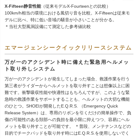
X-Fifteen静音性能
（従来モデルX-Fourteenとの比較）
100km/h相当の環境における風切り音を比較。X-Fifteenは従来モ
デルに比べ、特に低い音域の騒音が小さいことが分かる。
＊当社大型風洞設備にて測定した参考値比較
エマージェンシークイックリリースシステム
万が一のアクシデント時に備えた緊急用ヘルメッ
ト取り外しシステム
万が一のアクシデントが発生してしまった場合、救護作業を行う
第三者がライダーからヘルメットを取り外すことは想像以上に困
難です。衝撃吸収性能や快適性はもちろんですが、このような緊
急時の救護作業をサポートすることも、ヘルメットの大切な機能
のひとつ。SHOEIが開発したE.Q.R.S. （Emergency Quick
Release System）は、専用のリボンを引くだけの簡単操作で、負
傷の可能性のある頚部への負担を最小限に抑えつつ、容易にヘル
メットを取り外すことが可能です。 ＊普段、メンテナンスなどの
目的でチークパッドを取り外す時にはE.Q.R.S.を使用しないでく