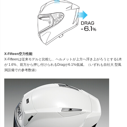
X-Fifteen空力性能
X-Fifteenは従来モデルと比較し、ヘルメットが上方へ浮き上がろうとするLift
が 1.6%、前方から押し付けられるDragが6.1%低減。（いずれも自社大 型風
洞設備での参考数値）