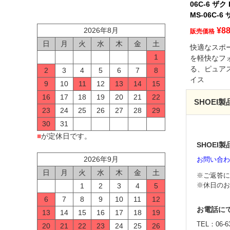
06C-6 ザク
MS-06C-6
¥
88
2026年8月
販売価格
日
月
火
水
木
金
土
快適なスポ
1
を軽快なフ
る、ピュア
2
3
4
5
6
7
8
イス
9
10
11
12
13
14
15
16
17
18
19
20
21
22
SHOEI
23
24
25
26
27
28
29
30
31
■
が定休日です。
SHOE
2026年9月
お問い合わ
日
月
火
水
木
金
土
※ご返答に
※休日のお
1
2
3
4
5
6
7
8
9
10
11
12
お電話に
13
14
15
16
17
18
19
TEL：06-63
20
21
22
23
24
25
26