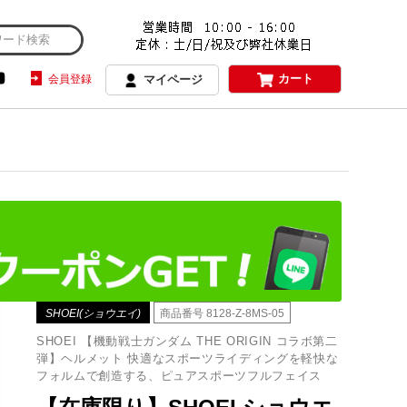
カート
会員登録
マイページ
SHOEI(ショウエイ)
商品番号
8128-Z-8MS-05
SHOEI 【機動戦士ガンダム THE ORIGIN コラボ第二
弾】ヘルメット 快適なスポーツライディングを軽快な
フォルムで創造する、ピュアスポーツフルフェイス