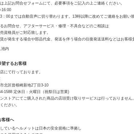
は上記お問合せフォームにて、必要事項をご記入の上ご連絡ください。
-16:00
0-13：00までは自動音声に切り替わります。13時以降に改めてご連絡をお願い
るお問合せ、アフターサービス・修理・不具合などのご相談は
売資格員がご対応致します。
賃が発生する場合や部品代金、発送を伴う場合の往復発送送料などはお客様
,池内
希望するお客様
店にて行っております。
2
市北区曾根崎新地2丁目3-10
6344-1588 定休日：火曜日（祝祭日は営業)
ンストアにてご購入された商品の店頭受け取りサービスは行っておりません
ください。
お客様へ
しているヘルメットは日本の安全規格に準拠し