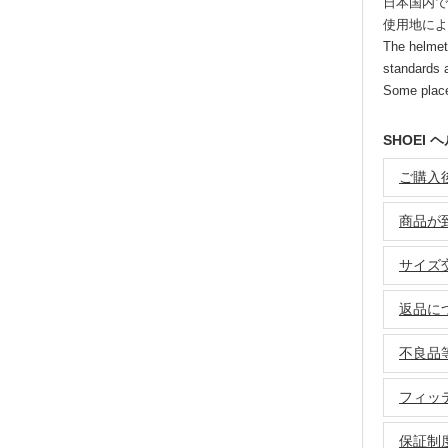
日本国内で
使用地によ
The helmet
standards 
Some place
SHOEI
ご購入後
商品が
サイズ
返品に
不良品
フィッ
保証制