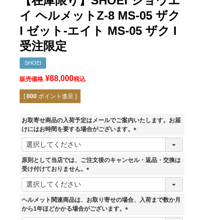
【在庫限り】SHOEI ショウエ
イ ヘルメットZ-8 MS-05 ザク
I ゼット-エイト MS-05 ザク I
受注限定
SHOEI
¥
88,000
販売価格
税込
[
800
ポイント進呈 ]
お取寄せ商品の入荷予定はメールでご案内いたします。お届
けにはお時間を要する場合がございます。
(
必
須
原則として当店では、ご注文後のキャンセル・返品・交換は
)
受け付けておりません。
(
必
須
ヘルメット関連商品は、お取り寄せの場合、入荷まで数か月
)
から1年ほどかかる場合がございます。
(