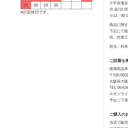
※不在場合
27
28
29
30
月-金/10:00
■
が定休日です。
※12：0
商品に関す
下記にて販
尚、作業工
担当：杉本
ご試着を
南海部品本
〒530-000
大阪府大阪
TEL.06-
※オンライ
予めご了承
ご購入の
当店で販売