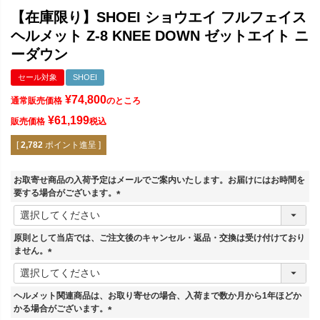
【在庫限り】SHOEI ショウエイ フルフェイス
ヘルメット Z-8 KNEE DOWN ゼットエイト ニ
ーダウン
セール対象
SHOEI
¥
74,800
通常販売価格
のところ
¥
61,199
販売価格
税込
[
2,782
ポイント進呈 ]
お取寄せ商品の入荷予定はメールでご案内いたします。お届けにはお時間を
要する場合がございます。
(
必
須
原則として当店では、ご注文後のキャンセル・返品・交換は受け付けており
)
ません。
(
必
須
ヘルメット関連商品は、お取り寄せの場合、入荷まで数か月から1年ほどか
)
かる場合がございます。