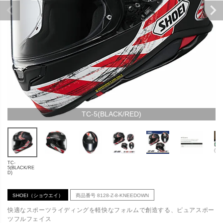
TC-5(BLACK/RED)
TC-
5(BLACK/RE
D)
SHOEI（ショウエイ）
商品番号
8128-Z-8-KNEEDOWN
快適なスポーツライディングを軽快なフォルムで創造する、ピュアスポー
ツフルフェイス