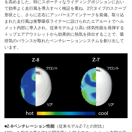
を高めました。特にスポーティなライディングポジションにおい
て効率よく走行風を導入すべく検証を重ね、2穴タイプのスクープ
形状とし、さらに左右にアッパーエアインテークを装備。取り込
まれた走行風は衝撃吸収ライナーに設けられたエアルートでヘル
メット内部に導入され、従来モデルより高い排気性能を発揮する
トップエアアウトレットから効果的に熱気を排出することで、吸
排気のバランスが取れたベンチレーションシステムを創り出して
います。
■Z-8ベンチレーション性能
（従来モデルZ-7との対比）