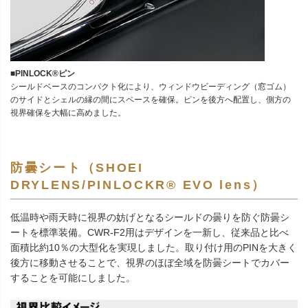
■PINLOCK®ピン
シールドベースのコンパクト化により、ウィンドウビーディング（窓ゴム）
のサイドとシェルの縁の間にスペースを確保。ピンを後方へ配置し、側方の
視界確保を大幅に高めました。
防曇シート（SHOEI
DRYLENS/PINLOCKR® EVO lens）
低温時や雨天時に視界の妨げとなるシールドの曇りを防ぐ防曇シ
ートを標準装備。CWR-F2用はデザインを一新し、従来品と比べ
面積比約10％の大型化を実現しました。取り付け用のPINを大きく
後方に移動させることで、視界のほぼ全域を防曇シートでカバー
することを可能にしました。