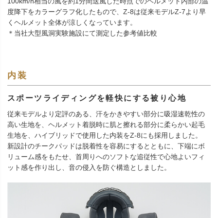
100km/h相当の風を約1分間送風した時点でのヘルメット内部の温
度降下をカラーグラフ化したもので、Z-8は従来モデルZ-7より早
くヘルメット全体が涼しくなっています。
＊当社大型風洞実験施設にて測定した参考値比較
内装
スポーツライディングを軽快にする被り心地
従来モデルより定評のある、汗をかきやすい部分に吸湿速乾性の
高い生地を、ヘルメット着脱時に肌と擦れる部分に柔らかい起毛
生地を、ハイブリッドで使用した内装をZ-8にも採用しました。
新設計のチークパッドは脱着性を容易にするとともに、下端にボ
リューム感をもたせ、首周りへのソフトな追従性で心地よいフィ
ット感を作り出し、音の侵入を防ぐ構造としました。