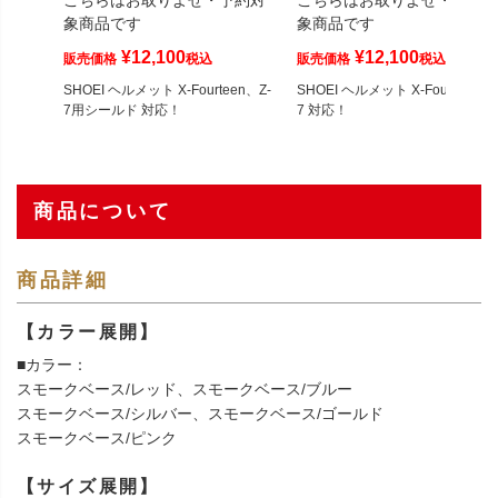
こちらはお取りよせ・予約対
こちらはお取りよせ・予約
象商品です
象商品です
¥
12,100
¥
12,100
販売価格
税込
販売価格
税込
SHOEI ヘルメット X-Fourteen、Z-
SHOEI ヘルメット X-Fourteen、Z
7用シールド 対応！
7 対応！
商品について
商品詳細
【カラー展開】
■カラー：
スモークベース/レッド、スモークベース/ブルー
スモークベース/シルバー、スモークベース/ゴールド
スモークベース/ピンク
【サイズ展開】