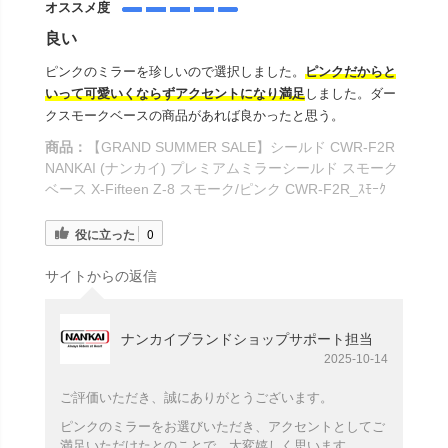
オススメ度
良い
ピンクのミラーを珍しいので選択しました。
ピンクだからと
いって可愛いくならずアクセントになり満足
しました。ダー
クスモークベースの商品があれば良かったと思う。
商品：
【GRAND SUMMER SALE】シールド CWR-F2R
NANKAI (ナンカイ) プレミアムミラーシールド スモーク
ベース X-Fifteen Z-8 スモーク/ピンク CWR-F2R_ｽﾓｰｸ
役に立った
0
サイトからの返信
ナンカイブランドショップサポート担当
2025-10-14
ご評価いただき、誠にありがとうございます。
ピンクのミラーをお選びいただき、アクセントとしてご
満足いただけたとのことで、大変嬉しく思います。