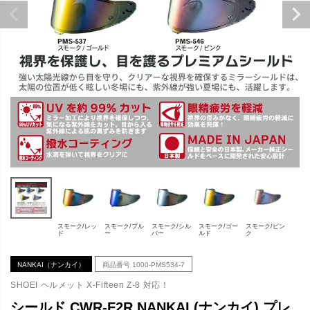
スモーク/レッ
スモーク/ブル
スモーク/シル
スモーク/ゴー
スモーク/ピン
ド
ー
バー
ルド
ク
NANKAI（ナンカイ）
商品番号
1000-PMS534-7
SHOEI ヘルメット X-Fifteen Z-8 対応！
シールド CWR-F2R NANKAI (ナンカイ) プレ