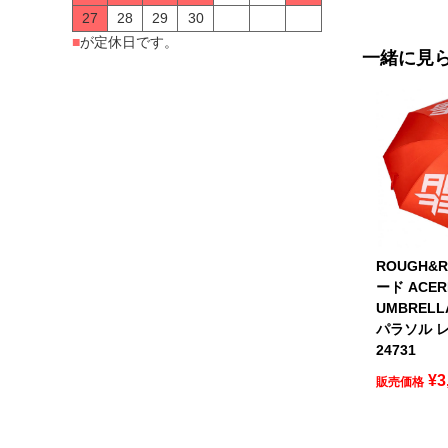
27
28
29
30
■
が定休日です。
一緒に見
ROUGH&
ード ACER
UMBREL
パラソル レ
24731
¥
3
販売価格