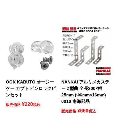
ロ
OGK KABUTO オージー
NANKAI アルミメカステ
ケー カブト ピンロックピ
ー Z型曲 全長200×幅
ンセット
25mm (Φ6mm×16mm)
0010 南海部品
¥
220
販売価格
税込
¥
660
販売価格
税込