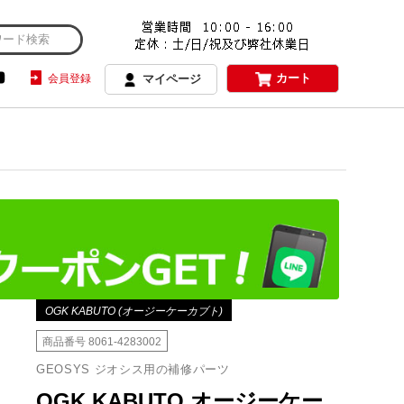
カート
会員登録
マイページ
OGK KABUTO (オージーケーカブト)
商品番号
8061-4283002
GEOSYS ジオシス用の補修パーツ
OGK KABUTO オージーケー