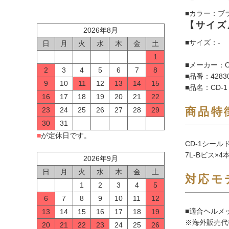
■カラー：ブ
【サイズ
2026年8月
■サイズ：-
日
月
火
水
木
金
土
1
■メーカー：O
2
3
4
5
6
7
8
■品番：4283
9
10
11
12
13
14
15
■品名：CD-
16
17
18
19
20
21
22
商品特
23
24
25
26
27
28
29
30
31
■
が定休日です。
CD-1シール
7L-Bビス×4
2026年9月
日
月
火
水
木
金
土
対応モ
1
2
3
4
5
6
7
8
9
10
11
12
■適合ヘルメ
13
14
15
16
17
18
19
※海外販売代
20
21
22
23
24
25
26