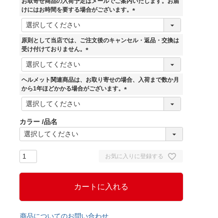
お取寄せ商品の入荷予定はメールでご案内いたします。お届
けにはお時間を要する場合がございます。
(
必
須
原則として当店では、ご注文後のキャンセル・返品・交換は
)
受け付けておりません。
(
必
須
ヘルメット関連商品は、お取り寄せの場合、入荷まで数か月
)
から1年ほどかかる場合がございます。
(
必
須
カラー
品名
)
お気に入りに登録する
カートに入れる
商品についてのお問い合わせ