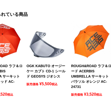
られている商品
ROAD ラフ＆ロ
OGK KABUTO オージー
ROUGH&ROAD ラフ＆
BIS
ケー カブト CD-1 シール
ード ACERBIS
LA サーキット
ド GEOSYS ジオシス
UMBRELLA サーキット
ッド AC-
パラソル オレンジ AC-
¥
5,500
販売価格
税込
24731
,520
¥
3,520
税込
販売価格
税込