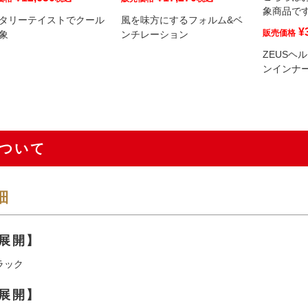
象商品で
タリーテイストでクール
風を味方にするフォルム&ベ
¥
販売価格
象
ンチレーション
ZEUSヘ
ンインナ
ついて
細
展開】
ラック
展開】