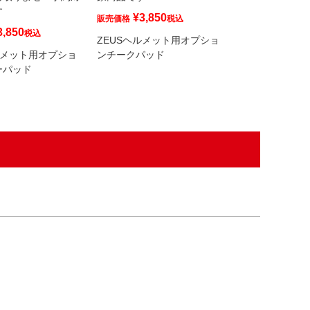
す
¥
3,850
¥
2,200
販売価格
税込
販売価格
3,850
税込
ZEUSヘルメット用オプショ
ZEUSヘルメッ
ルメット用オプショ
ンチークパッド
ンチークパッド
ーパッド