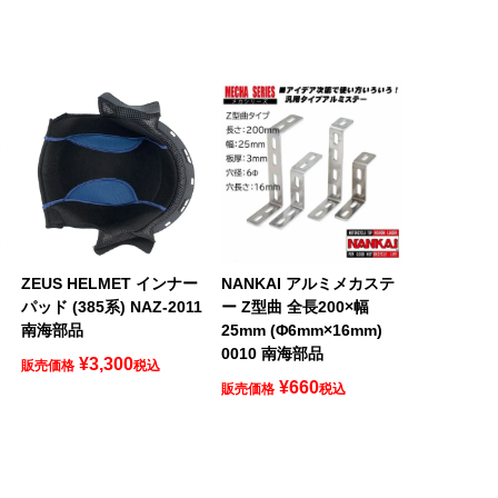
ロ
ZEUS HELMET インナー
NANKAI アルミメカステ
パッド (385系) NAZ-2011
ー Z型曲 全長200×幅
南海部品
25mm (Φ6mm×16mm)
0010 南海部品
¥
3,300
販売価格
税込
¥
660
販売価格
税込