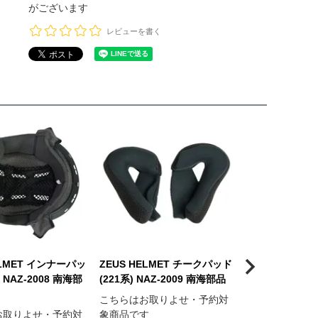
がございます
レビューを書く
ELMET インナーパッ
ZEUS HELMET チークパッド
ZEUS HELM
) NAZ-2008 南海部
(221系) NAZ-2009 南海部品
(211系) NAZ-
こちらはお取りよせ・予約対
こちらはお取り
お取りよせ・予約対
象商品です
象商品です