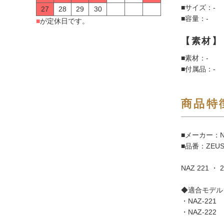
■サイズ：-
27
28
29
30
■容量：-
■
が定休日です。
【素材】
■素材：-
■付属品：-
商品特
■メーカー：N
■品番：ZEUS
NAZ 221 
◆適合モデル
・NAZ-221
・NAZ-222