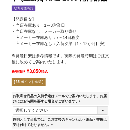
取寄可能商品
【発送目安】
・当店在庫あり：1～3営業日
・当店在庫なし：メーカー取り寄せ
└ メーカー在庫あり：7～14日程度
└ メーカー在庫なし：入荷次第（1～12か月目安）
※発送目安は参考情報です。実際の発送時期はご注文
後に改めてご案内いたします。
¥
3,850
販売価格
税込
[
35
ポイント進呈 ]
お取寄せ商品の入荷予定はメールでご案内いたします。お届
けにはお時間を要する場合がございます。
(
必
須
原則として当店では、ご注文後のキャンセル・返品・交換は
)
受け付けておりません。