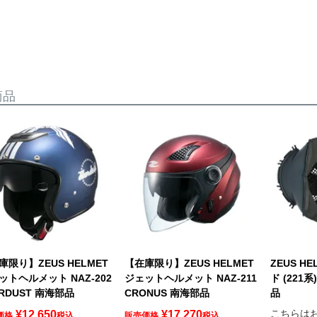
商品
庫限り】ZEUS HELMET
【在庫限り】ZEUS HELMET
ZEUS H
ットヘルメット NAZ-202
ジェットヘルメット NAZ-211
ド (221系
ARDUST 南海部品
CRONUS 南海部品
品
こちらは
¥
12,650
¥
17,270
価格
税込
販売価格
税込