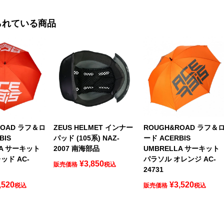
られている商品
ROAD ラフ＆ロ
ZEUS HELMET インナー
ROUGH&ROAD ラフ＆
BIS
パッド (105系) NAZ-
ード ACERBIS
LA サーキット
2007 南海部品
UMBRELLA サーキット
ッド AC-
パラソル オレンジ AC-
¥
3,850
販売価格
税込
24731
,520
¥
3,520
税込
販売価格
税込