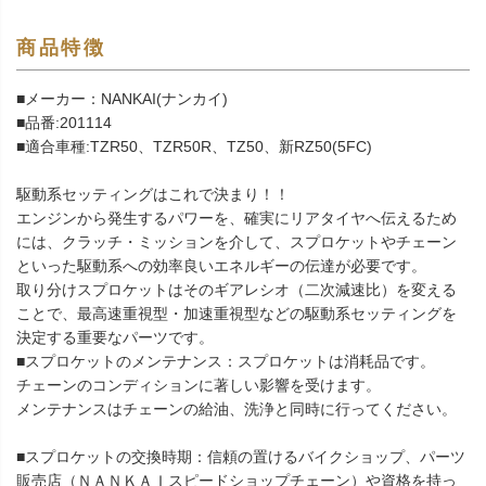
商品特徴
■メーカー：NANKAI(ナンカイ)
■品番:201114
■適合車種:TZR50、TZR50R、TZ50、新RZ50(5FC)
駆動系セッティングはこれで決まり！！
エンジンから発生するパワーを、確実にリアタイヤへ伝えるため
には、クラッチ・ミッションを介して、スプロケットやチェーン
といった駆動系への効率良いエネルギーの伝達が必要です。
取り分けスプロケットはそのギアレシオ（二次減速比）を変える
ことで、最高速重視型・加速重視型などの駆動系セッティングを
決定する重要なパーツです。
■スプロケットのメンテナンス：スプロケットは消耗品です。
チェーンのコンディションに著しい影響を受けます。
メンテナンスはチェーンの給油、洗浄と同時に行ってください。
■スプロケットの交換時期：信頼の置けるバイクショップ、パーツ
販売店（ＮＡＮＫＡＩスピードショップチェーン）や資格を持っ