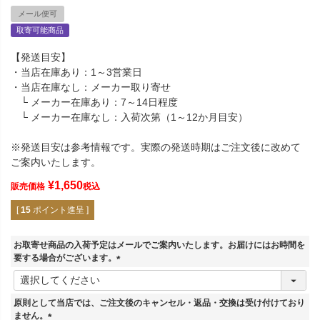
メール便可
取寄可能商品
【発送目安】
・当店在庫あり：1～3営業日
・当店在庫なし：メーカー取り寄せ
└ メーカー在庫あり：7～14日程度
└ メーカー在庫なし：入荷次第（1～12か月目安）
※発送目安は参考情報です。実際の発送時期はご注文後に改めて
ご案内いたします。
¥
1,650
販売価格
税込
[
15
ポイント進呈 ]
お取寄せ商品の入荷予定はメールでご案内いたします。お届けにはお時間を
要する場合がございます。
(
必
須
原則として当店では、ご注文後のキャンセル・返品・交換は受け付けており
)
ません。