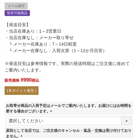
メール便可
取寄可能商品
【発送目安】
・当店在庫あり：1～3営業日
・当店在庫なし：メーカー取り寄せ
└ メーカー在庫あり：7～14日程度
└ メーカー在庫なし：入荷次第（1～12か月目安）
※発送目安は参考情報です。実際の発送時期はご注文後に改めて
ご案内いたします。
¥
990
販売価格
税込
[
9
ポイント進呈 ]
お取寄せ商品の入荷予定はメールでご案内いたします。お届けにはお時間を
要する場合がございます。
(
必
須
原則として当店では、ご注文後のキャンセル・返品・交換は受け付けており
)
ません。