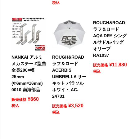
税込
ROUGH&ROAD
ラフ＆ロード
AQA DRY シング
ルサドルバッグ
オリーブ
RA1037
NANKAI アルミ
ROUGH&ROAD
メカステー Z型曲
ラフ＆ロード
¥
11,880
販売価格
全長200×幅
ACERBIS
税込
25mm
UMBRELLA サー
(Φ6mm×16mm)
キット パラソル
0010 南海部品
ホワイト AC-
24731
¥
660
販売価格
¥
3,520
税込
販売価格
税込