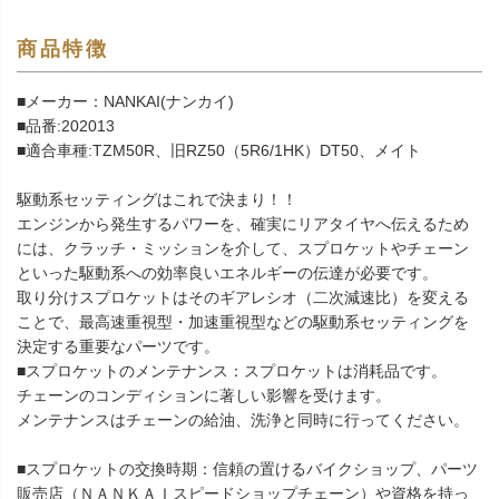
商品特徴
■メーカー：NANKAI(ナンカイ)
■品番:202013
■適合車種:TZM50R、旧RZ50（5R6/1HK）DT50、メイト
駆動系セッティングはこれで決まり！！
エンジンから発生するパワーを、確実にリアタイヤへ伝えるため
には、クラッチ・ミッションを介して、スプロケットやチェーン
といった駆動系への効率良いエネルギーの伝達が必要です。
取り分けスプロケットはそのギアレシオ（二次減速比）を変える
ことで、最高速重視型・加速重視型などの駆動系セッティングを
決定する重要なパーツです。
■スプロケットのメンテナンス：スプロケットは消耗品です。
チェーンのコンディションに著しい影響を受けます。
メンテナンスはチェーンの給油、洗浄と同時に行ってください。
■スプロケットの交換時期：信頼の置けるバイクショップ、パーツ
販売店（ＮＡＮＫＡＩスピードショップチェーン）や資格を持っ